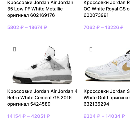
Кроссовки Jordan Air Jordan
Кроссовки Jordan R
35 Low PF White Metallic
OG White Royal GS 
оригинал 602169176
600073991
5802
₽
–
18674
₽
7062
₽
–
13226
₽
Кроссовки Jordan Air Jordan 4
Кроссовки Jordan S
Retro White Cement GS 2016
White Gold оригина
оригинал 5424589
632135294
14154
₽
–
42051
₽
9304
₽
–
14034
₽