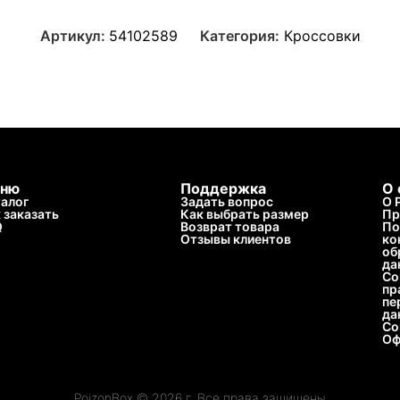
Артикул:
54102589
Категория:
Кроссовки
ню
Поддержка
О 
алог
Задать вопрос
О 
 заказать
Как выбрать размер
Пр
Q
Возврат товара
По
Отзывы клиентов
ко
об
да
Со
пр
пе
да
Со
Оф
PoizonBox © 2026 г. Все права защищены