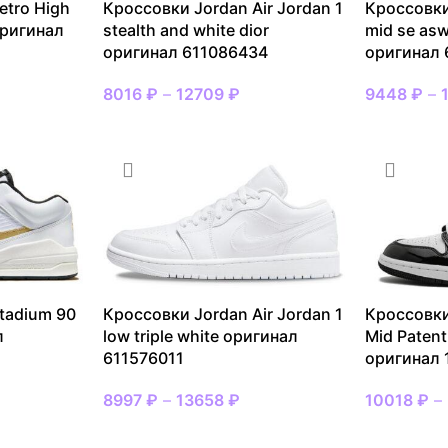
etro High
Кроссовки Jordan Air Jordan 1
Кроссовки
оригинал
stealth and white dior
mid se asw
оригинал 611086434
оригинал 
8016
₽
–
12709
₽
9448
₽
–
tadium 90
Кроссовки Jordan Air Jordan 1
Кроссовки
л
low triple white оригинал
Mid Patent
611576011
оригинал
8997
₽
–
13658
₽
10018
₽
–