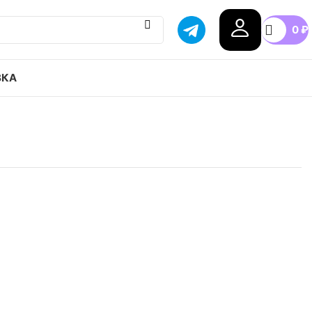
0
₽
ВКА
Air Force 1 LNY CNY привозим с гарантией
бой город России, доступные цены.
39
40
41
42.5
43
44.5