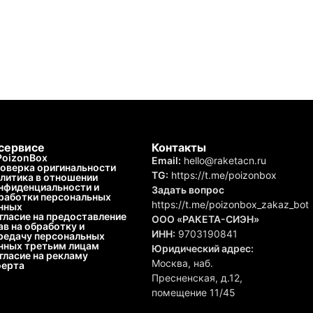
сервисе
Контакты
PoizonBox
Email:
hello@raketacn.ru
оверка оригинальности
TG:
https://t.me/poizonbox
литика в отношении
нфиденциальности и
Задать вопрос
работки персональных
https://t.me/poizonbox_zakaz_bot
нных
гласие на предоставление
ООО «РАКЕТА-СИЭН»
ав на обработку и
ИНН:
9703190841
редачу персональных
нных третьим лицам
Юридический адрес:
гласие на рекламу
Москва, наб.
ерта
Пресненская, д.12,
помещение 11/45