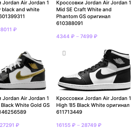
 Jordan Air Jordan 1
Кроссовки Jordan Air Jordan 1
 black and white
Mid SE Craft White and
601399311
Phantom GS оригинал
610388091
18011
₽
4344
₽
–
7499
₽
 Jordan Air Jordan 1
Кроссовки Jordan Air Jordan 1
 Black White Gold GS
High ’85 Black White оригинал
 146256589
611713449
27291
₽
16155
₽
–
28749
₽