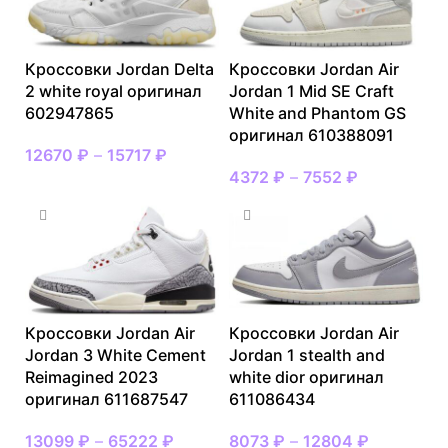
Кроссовки Jordan Delta
Кроссовки Jordan Air
2 white royal оригинал
Jordan 1 Mid SE Craft
602947865
White and Phantom GS
оригинал 610388091
12670
₽
–
15717
₽
4372
₽
–
7552
₽
Кроссовки Jordan Air
Кроссовки Jordan Air
Jordan 3 White Cement
Jordan 1 stealth and
Reimagined 2023
white dior оригинал
оригинал 611687547
611086434
13099
₽
–
65222
₽
8073
₽
–
12804
₽