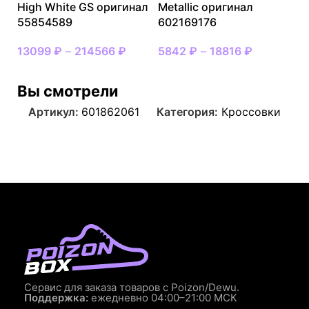
High White GS оригинал
Metallic оригинал
55854589
602169176
13099
₽
–
214566
₽
5842
₽
–
18816
₽
Вы смотрели
Артикул:
601862061
Категория:
Кроссовки
Сервис для заказа товаров с Poizon/Dewu.
Поддержка:
ежедневно 04:00–21:00 МСК