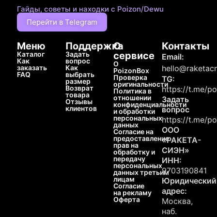
Гайды, советы и находки с Poizon/Dewu
Перейти в Telegram
Меню
Поддержка
О
Контакты
Каталог
Задать
сервисе
Email:
Как
вопрос
О
заказать
Как
hello@raketacn
PoizonBox
FAQ
выбрать
Проверка
TG:
размер
оригинальности
Возврат
https://t.me/p
Политика в
товара
отношении
Задать
Отзывы
конфиденциальности
клиентов
вопрос
и обработки
персональных
https://t.me/p
данных
ООО
Согласие на
предоставление
«РАКЕТА-
прав на
СИЭН»
обработку и
передачу
ИНН:
персональных
9703190841
данных третьим
лицам
Юридический
Согласие
адрес:
на рекламу
Оферта
Москва,
наб.