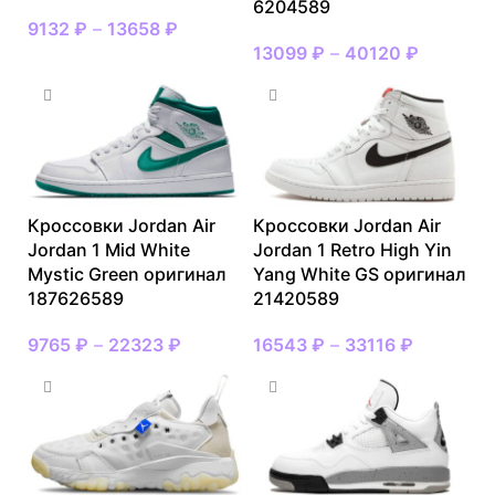
6204589
9132
₽
–
13658
₽
13099
₽
–
40120
₽
Кроссовки Jordan Air
Кроссовки Jordan Air
Jordan 1 Mid White
Jordan 1 Retro High Yin
Mystic Green оригинал
Yang White GS оригинал
187626589
21420589
9765
₽
–
22323
₽
16543
₽
–
33116
₽