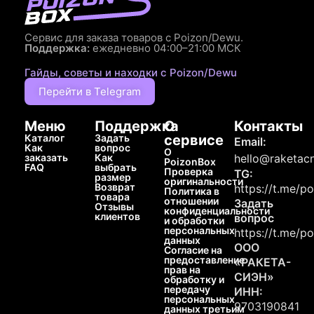
Сервис для заказа товаров с Poizon/Dewu.
Поддержка:
ежедневно 04:00–21:00 МСК
Гайды, советы и находки с Poizon/Dewu
Перейти в Telegram
Меню
Поддержка
О
Контакты
Каталог
Задать
сервисе
Email:
Как
вопрос
О
заказать
Как
hello@raketacn
PoizonBox
FAQ
выбрать
Проверка
TG:
размер
оригинальности
Возврат
https://t.me/p
Политика в
товара
отношении
Задать
Отзывы
конфиденциальности
клиентов
вопрос
и обработки
персональных
https://t.me/p
данных
ООО
Согласие на
предоставление
«РАКЕТА-
прав на
СИЭН»
обработку и
передачу
ИНН:
персональных
9703190841
данных третьим