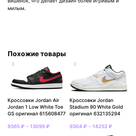
вишенок, что делает дизайн более игривым и
милым.
Похожие товары
Кроссовки Jordan Air
Кроссовки Jordan
Jordan 1 Low White Toe
Stadium 90 White Gold
GS оригинал 615608477
оригинал 632135294
9365
₽
–
13099
₽
9304
₽
–
14252
₽