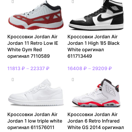
Кроссовки Jordan Air
Кроссовки Jordan Air
Jordan 11 Retro Low IE
Jordan 1 High ’85 Black
White Gym Red
White оригинал
оригинал 7110589
611713449
11813
₽
–
22337
₽
16408
₽
–
29209
₽
Кроссовки Jordan Air
Кроссовки Jordan Air
Jordan 1 low triple white
Jordan 6 Retro Infrared
оригинал 611576011
White GS 2014 оригинал