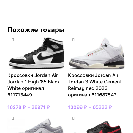
Похожие товары
Кроссовки Jordan Air
Кроссовки Jordan Air
Jordan 1 High ’85 Black
Jordan 3 White Cement
White оригинал
Reimagined 2023
611713449
оригинал 611687547
16278
₽
–
28971
₽
13099
₽
–
65222
₽