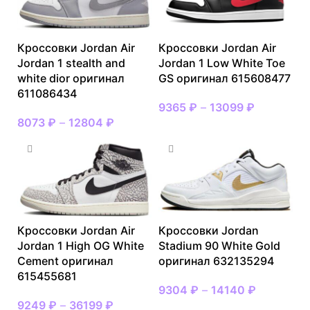
Кроссовки Jordan Air
Кроссовки Jordan Air
Jordan 1 stealth and
Jordan 1 Low White Toe
white dior оригинал
GS оригинал 615608477
611086434
9365
₽
–
13099
₽
8073
₽
–
12804
₽
Кроссовки Jordan Air
Кроссовки Jordan
Jordan 1 High OG White
Stadium 90 White Gold
Cement оригинал
оригинал 632135294
615455681
9304
₽
–
14140
₽
9249
₽
–
36199
₽