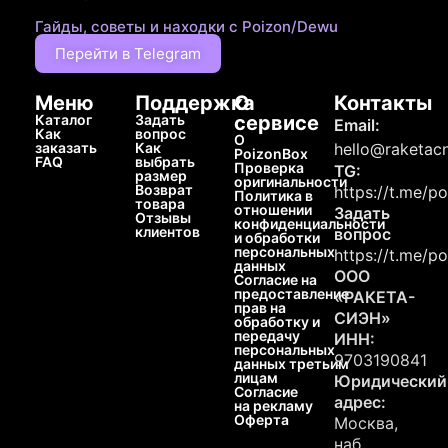
Гайды, советы и находки с Poizon/Dewu
Перейти в Telegram
Меню
Поддержка
О
Контакты
Каталог
Задать
сервисе
Email:
Как
вопрос
О
заказать
Как
hello@raketacn
PoizonBox
FAQ
выбрать
Проверка
TG:
размер
оригинальности
Возврат
https://t.me/p
Политика в
товара
отношении
Задать
Отзывы
конфиденциальности
клиентов
вопрос
и обработки
персональных
https://t.me/p
данных
ООО
Согласие на
предоставление
«РАКЕТА-
прав на
СИЭН»
обработку и
передачу
ИНН:
персональных
9703190841
данных третьим
лицам
Юридический
Согласие
адрес:
на рекламу
Оферта
Москва,
наб.