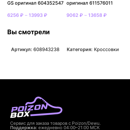
GS оригинал 604352547
оригинал 611576011
6256
₽
–
13993
₽
9062
₽
–
13658
₽
Вы смотрели
Артикул:
608943238
Категория:
Кроссовки
Сервис для заказа товаров с Poizon/Dewu.
Поддержка:
ежедневно 04:00–21:00 МСК