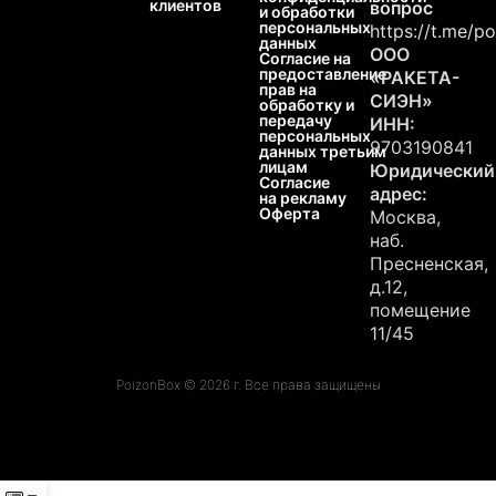
клиентов
вопрос
и обработки
персональных
https://t.me/p
данных
ООО
Согласие на
предоставление
«РАКЕТА-
прав на
СИЭН»
обработку и
передачу
ИНН:
персональных
9703190841
данных третьим
лицам
Юридический
Согласие
адрес:
на рекламу
Оферта
Москва,
наб.
Пресненская,
д.12,
помещение
11/45
PoizonBox © 2026 г. Все права защищены