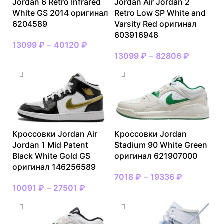
Jordan 6 Retro Infrared
Jordan Air Jordan 2
White GS 2014 оригинал
Retro Low SP White and
6204589
Varsity Red оригинал
603916948
13099
₽
–
40120
₽
13099
₽
–
82806
₽
Кроссовки Jordan Air
Кроссовки Jordan
Jordan 1 Mid Patent
Stadium 90 White Green
Black White Gold GS
оригинал 621907000
оригинал 146256589
7018
₽
–
19336
₽
10091
₽
–
27501
₽