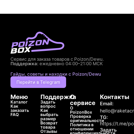
Сервис для заказа товаров с Poizon/Dewu.
Поддержка:
ежедневно 04:00–21:00 МСК
Гайды, советы и находки с Poizon/Dewu
Перейти в Telegram
Меню
Поддержка
О
Контакты
Каталог
Задать
сервисе
Email:
Как
вопрос
О
заказать
Как
hello@raketacn
PoizonBox
FAQ
выбрать
Проверка
TG:
размер
оригинальности
Возврат
https://t.me/p
Политика в
товара
отношении
Задать
Отзывы
конфиденциальности