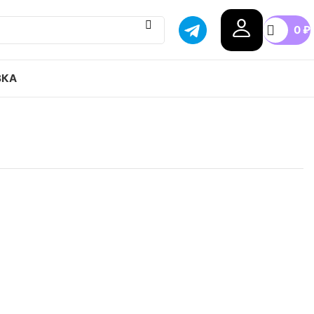
0
₽
ВКА
ir Force 1 Low ’07 привозим с гарантией оригинала,
оссии, доступные цены.
.5
37.5
38
38.5
39
40
40.5