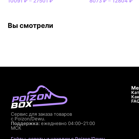
10091
₽
–
27501
₽
8073
₽
–
12804
₽
Вы смотрели
Ме
Кат
Как
FA
Сервис для заказа товаров
с Poizon/Dewu.
Поддержка:
ежедневно 04:00–21:00
МСК
Гайды, советы и находки с Poizon/Dewu