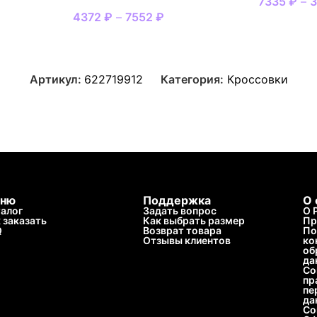
7335
₽
–
4372
₽
–
7552
₽
Артикул:
622719912
Категория:
Кроссовки
ню
Поддержка
О 
алог
Задать вопрос
О 
 заказать
Как выбрать размер
Пр
Q
Возврат товара
По
Отзывы клиентов
ко
об
да
Со
пр
пе
да
Со