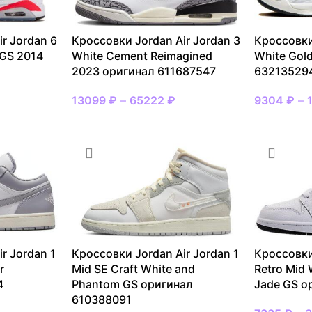
r Jordan 6
Кроссовки Jordan Air Jordan 3
Кроссовки
 GS 2014
White Cement Reimagined
White Gol
2023 оригинал 611687547
63213529
13099
₽
–
65222
₽
9304
₽
–
r Jordan 1
Кроссовки Jordan Air Jordan 1
Кроссовки
r
Mid SE Craft White and
Retro Mid 
4
Phantom GS оригинал
Jade GS о
610388091