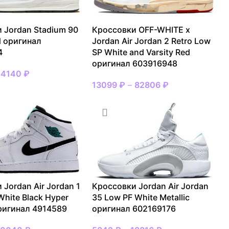
 Jordan Stadium 90
Кроссовки OFF-WHITE x
d оригинал
Jordan Air Jordan 2 Retro Low
4
SP White and Varsity Red
оригинал 603916948
14140
₽
13099
₽
–
82806
₽
 Jordan Air Jordan 1
Кроссовки Jordan Air Jordan
White Black Hyper
35 Low PF White Metallic
ригинал 4914589
оригинал 602169176