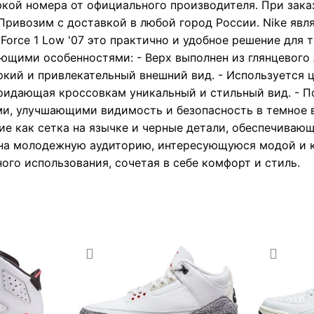
ркой номера от официального производителя. При зака
Привозим с доставкой в любой город России. Nike явл
Force 1 Low '07 это практично и удобное решение для те
дующими особенностями: - Верх выполнен из глянцевого
кий и привлекательный внешний вид. - Используется ц
l, придающая кроссовкам уникальный и стильный вид. -
, улучшающими видимость и безопасность в темное в
кие как сетка на язычке и черные детали, обеспечива
а на молодежную аудиторию, интересующуюся модой и 
ого использования, сочетая в себе комфорт и стиль.