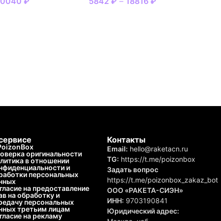
30040
₽
5842
₽
–
18816
₽
сервисе
Контакты
PoizonBox
Email:
hello@raketacn.ru
оверка оригинальности
TG:
https://t.me/poizonbox
литика в отношении
нфиденциальности и
Задать вопрос
работки персональных
https://t.me/poizonbox_zakaz_bot
нных
гласие на предоставление
ООО «РАКЕТА-СИЭН»
ав на обработку и
ИНН:
9703190841
редачу персональных
нных третьим лицам
Юридический адрес:
гласие на рекламу