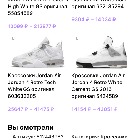
High White GS оригинал
оригинал 632135294
55854589
9304
₽
–
14034
₽
13099
₽
–
212877
₽
Кроссовки Jordan Air
Кроссовки Jordan Air
Jordan 4 Retro Tech
Jordan 4 Retro White
White GS оригинал
Cement GS 2016
603633205
оригинал 5424589
25647
₽
–
41475
₽
14154
₽
–
42051
₽
Вы смотрели
Артикул:
612446982
Категория:
Кроссовки