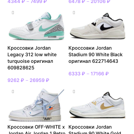
4344
₽
–
7499
₽
6478
₽
–
20106
₽
Кроссовки Jordan
Кроссовки Jordan
Legacy 312 low white
Stadium 90 White Black
turquoise оригинал
оригинал 622714643
609828625
6333
₽
–
17166
₽
9262
₽
–
26959
₽
Кроссовки OFF-WHITE x
Кроссовки Jordan
Jordan Air Jordan 1 Retro
Stadium 90 White Gold