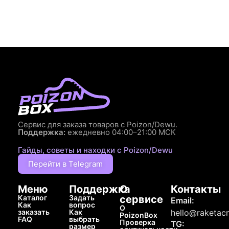
Сервис для заказа товаров с Poizon/Dewu.
Поддержка:
ежедневно 04:00–21:00 МСК
Гайды, советы и находки с Poizon/Dewu
Перейти в Telegram
Меню
Поддержка
О
Контакты
Каталог
Задать
сервисе
Email:
Как
вопрос
О
заказать
Как
hello@raketacn
PoizonBox
FAQ
выбрать
Проверка
TG:
размер