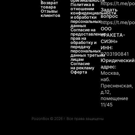
оригинальности
Возврат
https://t.me/p
Политика в
товара
отношении
Задать
Отзывы
конфиденциальности
клиентов
вопрос
и обработки
персональных
https://t.me/p
данных
ООО
Согласие на
предоставление
«РАКЕТА-
прав на
СИЭН»
обработку и
передачу
ИНН:
персональных
9703190841
данных третьим
лицам
Юридический
Согласие
адрес:
на рекламу
Оферта
Москва,
наб.
Пресненская,
д.12,
помещение
11/45
PoizonBox © 2026 г. Все права защищены