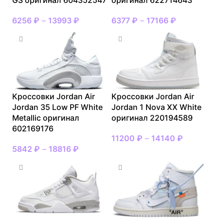
GS оригинал 604352547
оригинал 622714643
6256
₽
–
13993
₽
6377
₽
–
17166
₽
Кроссовки Jordan Air
Кроссовки Jordan Air
Jordan 35 Low PF White
Jordan 1 Nova XX White
Metallic оригинал
оригинал 220194589
602169176
11200
₽
–
14140
₽
5842
₽
–
18816
₽