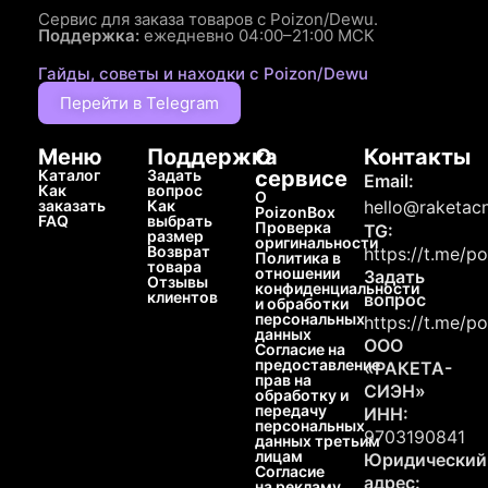
Сервис для заказа товаров с Poizon/Dewu.
Поддержка:
ежедневно 04:00–21:00 МСК
Гайды, советы и находки с Poizon/Dewu
Перейти в Telegram
Меню
Поддержка
О
Контакты
Каталог
Задать
сервисе
Email:
Как
вопрос
О
заказать
Как
hello@raketacn
PoizonBox
FAQ
выбрать
Проверка
TG:
размер
оригинальности
Возврат
https://t.me/p
Политика в
товара
отношении
Задать
Отзывы
конфиденциальности
клиентов
вопрос
и обработки
персональных
https://t.me/p
данных
ООО
Согласие на
предоставление
«РАКЕТА-
прав на
СИЭН»
обработку и
передачу
ИНН:
персональных
9703190841
данных третьим
лицам
Юридический
Согласие
адрес:
на рекламу