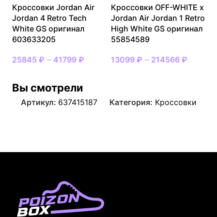
Кроссовки Jordan Air
Кроссовки OFF-WHITE x
Jordan 4 Retro Tech
Jordan Air Jordan 1 Retro
White GS оригинал
High White GS оригинал
603633205
55854589
25845
₽
–
41799
₽
13099
₽
–
214566
₽
Вы смотрели
Артикул:
637415187
Категория:
Кроссовки