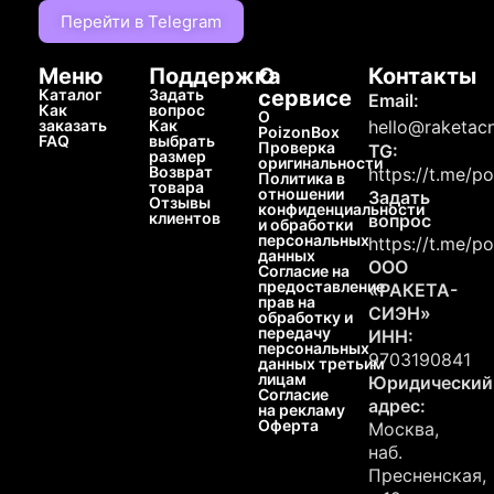
Перейти в Telegram
Меню
Поддержка
О
Контакты
Каталог
Задать
сервисе
Email:
Как
вопрос
О
заказать
Как
hello@raketacn
PoizonBox
FAQ
выбрать
Проверка
TG:
размер
оригинальности
Возврат
https://t.me/p
Политика в
товара
отношении
Задать
Отзывы
конфиденциальности
клиентов
вопрос
и обработки
персональных
https://t.me/p
данных
ООО
Согласие на
предоставление
«РАКЕТА-
прав на
СИЭН»
обработку и
передачу
ИНН:
персональных
9703190841
данных третьим
лицам
Юридический
Согласие
адрес:
на рекламу
Оферта
Москва,
наб.
Пресненская,