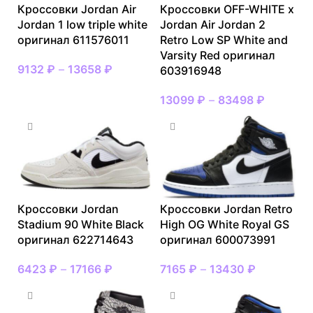
Кроссовки Jordan Air
Кроссовки OFF-WHITE x
Jordan 1 low triple white
Jordan Air Jordan 2
оригинал 611576011
Retro Low SP White and
Varsity Red оригинал
9132
₽
–
13658
₽
603916948
13099
₽
–
83498
₽
Кроссовки Jordan
Кроссовки Jordan Retro
Stadium 90 White Black
High OG White Royal GS
оригинал 622714643
оригинал 600073991
6423
₽
–
17166
₽
7165
₽
–
13430
₽