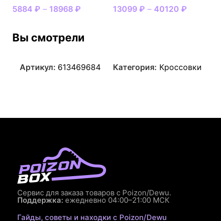
5884
₽
–
18968
₽
13099
₽
–
40120
₽
Вы смотрели
Артикул:
613469684
Категория:
Кроссовки
Сервис для заказа товаров с Poizon/Dewu.
Поддержка:
ежедневно 04:00–21:00 МСК
Гайды, советы и находки с Poizon/Dewu