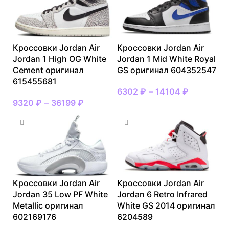
Кроссовки Jordan Air
Кроссовки Jordan Air
Jordan 1 High OG White
Jordan 1 Mid White Royal
Cement оригинал
GS оригинал 604352547
615455681
6302
₽
–
14104
₽
9320
₽
–
36199
₽
Кроссовки Jordan Air
Кроссовки Jordan Air
Jordan 35 Low PF White
Jordan 6 Retro Infrared
Metallic оригинал
White GS 2014 оригинал
602169176
6204589