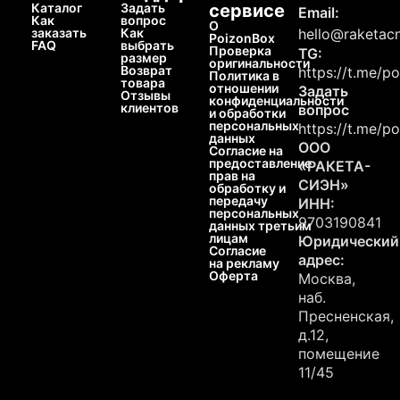
Каталог
Задать
сервисе
Email:
Как
вопрос
О
заказать
Как
hello@raketacn
PoizonBox
FAQ
выбрать
Проверка
TG:
размер
оригинальности
Возврат
https://t.me/p
Политика в
товара
отношении
Задать
Отзывы
конфиденциальности
клиентов
вопрос
и обработки
персональных
https://t.me/p
данных
ООО
Согласие на
предоставление
«РАКЕТА-
прав на
СИЭН»
обработку и
передачу
ИНН:
персональных
9703190841
данных третьим
лицам
Юридический
Согласие
адрес:
на рекламу
Оферта
Москва,
наб.
Пресненская,
д.12,
помещение
11/45