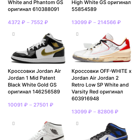
White and Phantom GS
High White GS оригинал
оригинал 610388091
55854589
4372
₽
–
7552
₽
13099
₽
–
214566
₽
Кроссовки Jordan Air
Кроссовки OFF-WHITE x
Jordan 1 Mid Patent
Jordan Air Jordan 2
Black White Gold GS
Retro Low SP White and
оригинал 146256589
Varsity Red оригинал
603916948
10091
₽
–
27501
₽
13099
₽
–
82806
₽