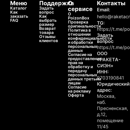
Меню
Поддержка
О
Контакты
Каталог
Задать
сервисе
Email:
Как
вопрос
О
заказать
Как
hello@raketacn
PoizonBox
FAQ
выбрать
Проверка
TG:
размер
оригинальности
Возврат
https://t.me/p
Политика в
товара
отношении
Задать
Отзывы
конфиденциальности
клиентов
вопрос
и обработки
персональных
https://t.me/p
данных
ООО
Согласие на
предоставление
«РАКЕТА-
прав на
СИЭН»
обработку и
передачу
ИНН:
персональных
9703190841
данных третьим
лицам
Юридический
Согласие
адрес:
на рекламу
Оферта
Москва,
наб.
Пресненская,
д.12,
помещение
11/45