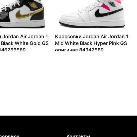
 Jordan Air Jordan 1
Кроссовки Jordan Air Jordan 1
 Black White Gold GS
Mid White Black Hyper Pink GS
 146256589
оригинал 84342589
27289
₽
11144
₽
–
17016
₽
сервисе
Контакты