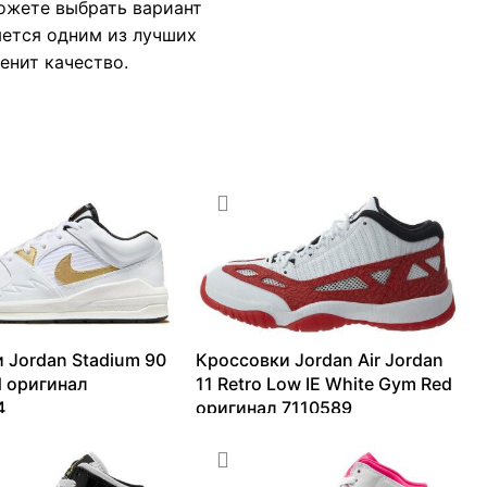
можете выбрать вариант
яется одним из лучших
ценит качество.
 Jordan Stadium 90
Кроссовки Jordan Air Jordan
d оригинал
11 Retro Low IE White Gym Red
4
оригинал 7110589
14034
₽
11634
₽
–
21987
₽