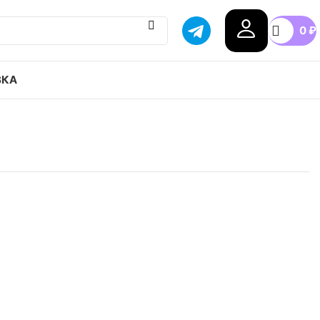
0
₽
ВКА
ir Force 1 привозим с гарантией оригинала,
оссии, доступные цены.
5
41
42.5