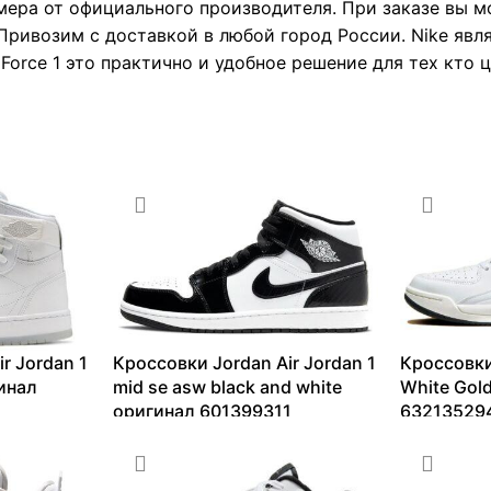
мера от официального производителя. При заказе вы 
Привозим с доставкой в любой город России. Nike явл
 Force 1 это практично и удобное решение для тех кто 
r Jordan 1
Кроссовки Jordan Air Jordan 1
Кроссовки
инал
mid se asw black and white
White Gol
оригинал 601399311
63213529
9447
₽
–
18010
₽
9304
₽
–