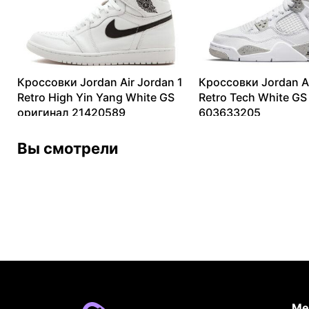
Кроссовки Jordan Air Jordan 1
Кроссовки Jordan Ai
Retro High Yin Yang White GS
Retro Tech White GS
оригинал 21420589
603633205
16287
₽
–
32591
₽
25645
₽
–
41472
₽
Вы смотрели
Ме