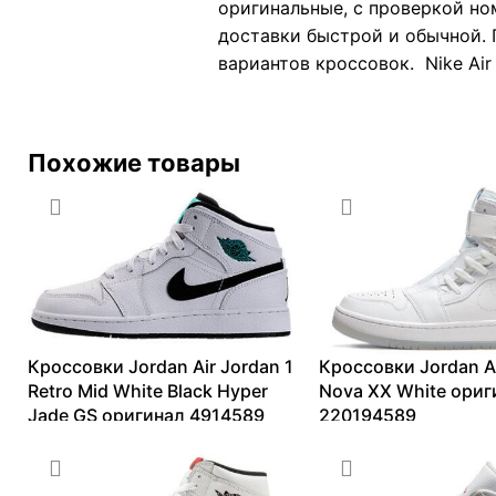
оригинальные, с проверкой но
доставки быстрой и обычной. 
вариантов кроссовок. Nike Air
Похожие товары
Кроссовки Jordan Air Jordan 1
Кроссовки Jordan Ai
Retro Mid White Black Hyper
Nova XX White ориг
Jade GS оригинал 4914589
220194589
7335
₽
–
29808
₽
11117
₽
–
14034
₽