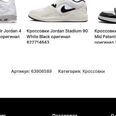
r Jordan 4
Кроссовки Jordan Stadium 90
Кроссовки
 оригинал
White Black оригинал
Mid Patent
622714643
оригинал
6332
₽
–
17166
₽
10017
₽
–
Артикул:
63906589
Категория:
Кроссовки
ню
Поддержка
О 