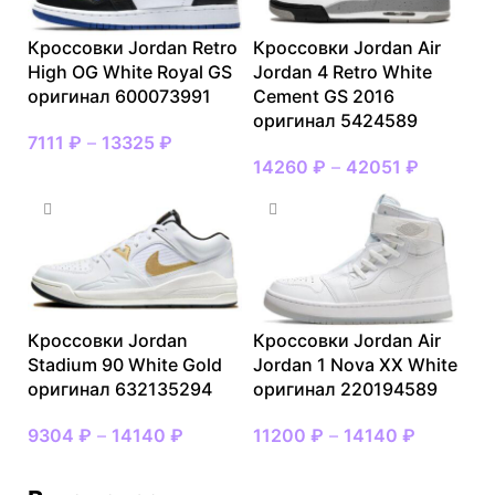
Кроссовки Jordan Retro
Кроссовки Jordan Air
High OG White Royal GS
Jordan 4 Retro White
оригинал 600073991
Cement GS 2016
оригинал 5424589
7111
₽
–
13325
₽
14260
₽
–
42051
₽
Кроссовки Jordan
Кроссовки Jordan Air
Stadium 90 White Gold
Jordan 1 Nova XX White
оригинал 632135294
оригинал 220194589
9304
₽
–
14140
₽
11200
₽
–
14140
₽