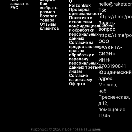
О
заказать
Как
hello@raketacn
PoizonBox
FAQ
выбрать
Проверка
TG:
размер
оригинальности
Возврат
https://t.me/p
Политика в
товара
отношении
Задать
Отзывы
конфиденциальности
клиентов
вопрос
и обработки
персональных
https://t.me/p
данных
ООО
Согласие на
предоставление
«РАКЕТА-
прав на
СИЭН»
обработку и
передачу
ИНН:
персональных
9703190841
данных третьим
лицам
Юридический
Согласие
адрес:
на рекламу
Оферта
Москва,
наб.
Пресненская,
д.12,
помещение
11/45
PoizonBox © 2026 г. Все права защищены