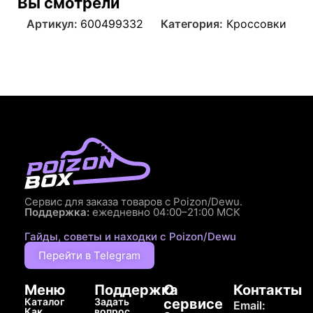
Вы смотрели
Артикул:
600499332
Категория:
Кроссовки
Сервис для заказа товаров с Poizon/Dewu.
Поддержка:
ежедневно 04:00–21:00 МСК
Гайды, советы и находки с Poizon/Dewu
Перейти в Telegram
Меню
Поддержка
О
Контакты
Каталог
Задать
сервисе
Email:
Как
вопрос