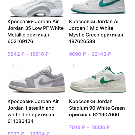
Кроссовки Jordan Air
Кроссовки Jordan Air
Jordan 35 Low PF White
Jordan 1 Mid White
Metallic оригинал
Mystic Green оригинал
602169176
187626589
5842
₽
–
18816
₽
9690
₽
–
22143
₽
Кроссовки Jordan Air
Кроссовки Jordan
Jordan 1 stealth and
Stadium 90 White Green
white dior оригинал
оригинал 621907000
611086434
7018
₽
–
19336
₽
8073
₽
–
12804
₽