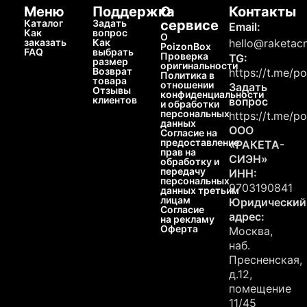
Меню
Поддержка
О
Контакты
Каталог
Задать
сервисе
Email:
Как
вопрос
О
заказать
Как
hello@raketacn
PoizonBox
FAQ
выбрать
Проверка
TG:
размер
оригинальности
Возврат
https://t.me/p
Политика в
товара
отношении
Задать
Отзывы
конфиденциальности
клиентов
вопрос
и обработки
персональных
https://t.me/p
данных
ООО
Согласие на
предоставление
«РАКЕТА-
прав на
СИЭН»
обработку и
передачу
ИНН:
персональных
9703190841
данных третьим
лицам
Юридический
Согласие
адрес:
на рекламу
Оферта
Москва,
наб.
Пресненская,
д.12,
помещение
11/45