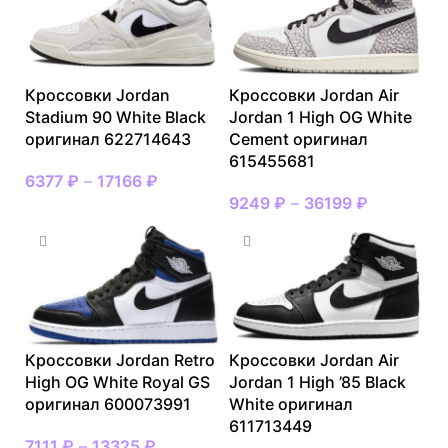
Кроссовки Jordan
Кроссовки Jordan Air
Stadium 90 White Black
Jordan 1 High OG White
оригинал 622714643
Cement оригинал
615455681
6377
₽
–
17166
₽
9249
₽
–
36199
₽
Кроссовки Jordan Retro
Кроссовки Jordan Air
High OG White Royal GS
Jordan 1 High ’85 Black
оригинал 600073991
White оригинал
611713449
7111
₽
–
13325
₽