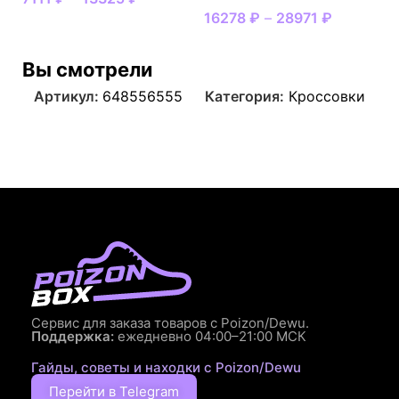
16278
₽
–
28971
₽
Вы смотрели
Артикул:
648556555
Категория:
Кроссовки
Сервис для заказа товаров с Poizon/Dewu.
Поддержка:
ежедневно 04:00–21:00 МСК
Гайды, советы и находки с Poizon/Dewu
Перейти в Telegram