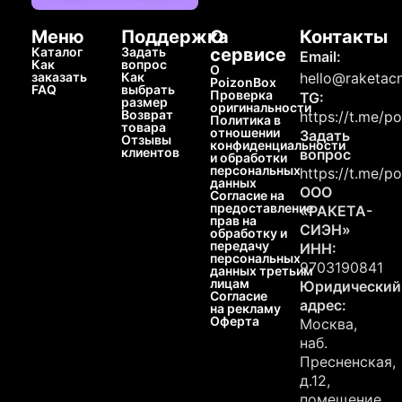
Меню
Поддержка
О
Контакты
Каталог
Задать
сервисе
Email:
Как
вопрос
О
заказать
Как
hello@raketacn
PoizonBox
FAQ
выбрать
Проверка
TG:
размер
оригинальности
Возврат
https://t.me/p
Политика в
товара
отношении
Задать
Отзывы
конфиденциальности
клиентов
вопрос
и обработки
персональных
https://t.me/p
данных
ООО
Согласие на
предоставление
«РАКЕТА-
прав на
СИЭН»
обработку и
передачу
ИНН:
персональных
9703190841
данных третьим
лицам
Юридический
Согласие
адрес:
на рекламу
Оферта
Москва,
наб.
Пресненская,
д.12,
помещение