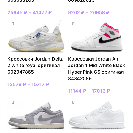
603633205
609828625
25645
₽
–
41472
₽
9262
₽
–
26958
₽
Кроссовки Jordan Delta
Кроссовки Jordan Air
2 white royal оригинал
Jordan 1 Mid White Black
602947865
Hyper Pink GS оригинал
84342589
12576
₽
–
15717
₽
11144
₽
–
17016
₽