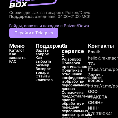
Сервис для заказа товаров с Poizon/Dewu.
Поддержка:
ежедневно 04:00–21:00 МСК
Гайды, советы и находки с Poizon/Dewu
Перейти в Telegram
Меню
Поддержка
О
Контакты
Каталог
Задать
сервисе
Email:
Как
вопрос
О
заказать
Как
hello@raketacn
PoizonBox
FAQ
выбрать
Проверка
TG:
размер
оригинальности
Возврат
https://t.me/p
Политика в
товара
отношении
Задать
Отзывы
конфиденциальности
клиентов
вопрос
и обработки
персональных
https://t.me/p
данных
ООО
Согласие на
предоставление
«РАКЕТА-
прав на
СИЭН»
обработку и
передачу
ИНН:
персональных
9703190841
данных третьим