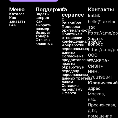
Меню
Поддержка
О
Контакты
Каталог
Задать
сервисе
Email:
Как
вопрос
О
заказать
Как
hello@raketacn
PoizonBox
FAQ
выбрать
Проверка
TG:
размер
оригинальности
Возврат
https://t.me/p
Политика в
товара
отношении
Задать
Отзывы
конфиденциальности
клиентов
вопрос
и обработки
персональных
https://t.me/p
данных
ООО
Согласие на
предоставление
«РАКЕТА-
прав на
СИЭН»
обработку и
передачу
ИНН:
персональных
9703190841
данных третьим
лицам
Юридический
Согласие
адрес:
на рекламу
Оферта
Москва,
наб.
Пресненская,
д.12,
помещение