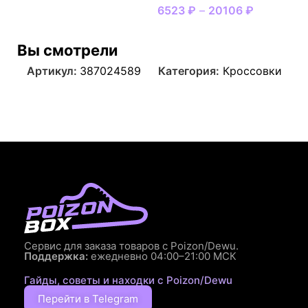
6523
₽
–
20106
₽
Вы смотрели
Артикул:
387024589
Категория:
Кроссовки
Сервис для заказа товаров с Poizon/Dewu.
Поддержка:
ежедневно 04:00–21:00 МСК
Гайды, советы и находки с Poizon/Dewu
Перейти в Telegram