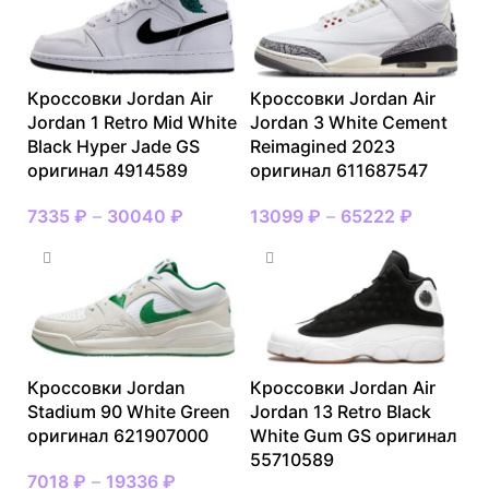
Кроссовки Jordan Air
Кроссовки Jordan Air
Jordan 1 Retro Mid White
Jordan 3 White Cement
Black Hyper Jade GS
Reimagined 2023
оригинал 4914589
оригинал 611687547
7335
₽
–
30040
₽
13099
₽
–
65222
₽
Кроссовки Jordan
Кроссовки Jordan Air
Stadium 90 White Green
Jordan 13 Retro Black
оригинал 621907000
White Gum GS оригинал
55710589
7018
₽
–
19336
₽