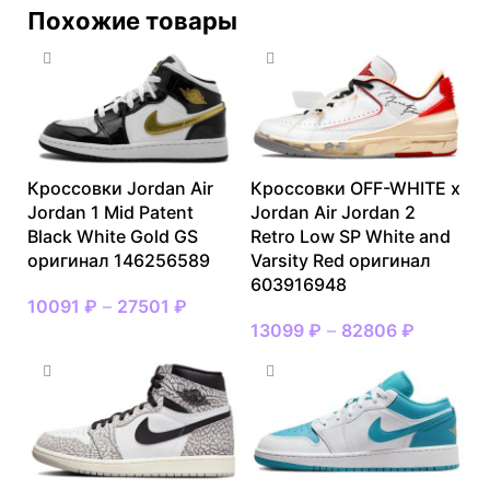
Похожие товары
Кроссовки Jordan Air
Кроссовки OFF-WHITE x
Jordan 1 Mid Patent
Jordan Air Jordan 2
Black White Gold GS
Retro Low SP White and
оригинал 146256589
Varsity Red оригинал
603916948
10091
₽
–
27501
₽
13099
₽
–
82806
₽