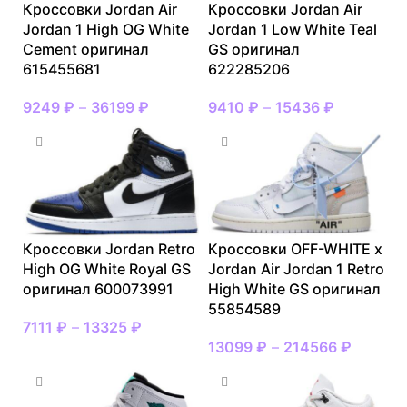
Кроссовки Jordan Air
Кроссовки Jordan Air
Jordan 1 High OG White
Jordan 1 Low White Teal
Cement оригинал
GS оригинал
615455681
622285206
9249
₽
–
36199
₽
9410
₽
–
15436
₽
Кроссовки Jordan Retro
Кроссовки OFF-WHITE x
High OG White Royal GS
Jordan Air Jordan 1 Retro
оригинал 600073991
High White GS оригинал
55854589
7111
₽
–
13325
₽
13099
₽
–
214566
₽