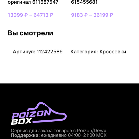
оригинал 611687547
615455681
13099
₽
–
64713
₽
9183
₽
–
36199
₽
Вы смотрели
Артикул:
112422589
Категория:
Кроссовки
Сервис для заказа товаров с Poizon/Dewu.
Поддержка:
ежедневно 04:00–21:00 МСК