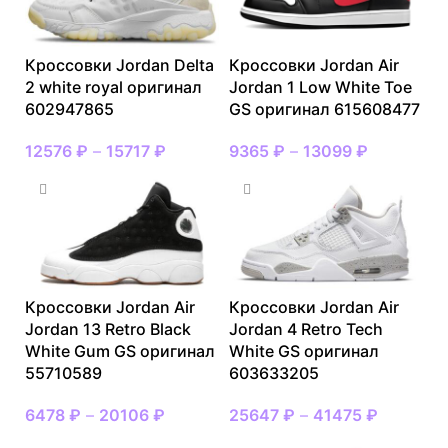
Кроссовки Jordan Delta
Кроссовки Jordan Air
2 white royal оригинал
Jordan 1 Low White Toe
602947865
GS оригинал 615608477
12576
₽
–
15717
₽
9365
₽
–
13099
₽
Кроссовки Jordan Air
Кроссовки Jordan Air
Jordan 13 Retro Black
Jordan 4 Retro Tech
White Gum GS оригинал
White GS оригинал
55710589
603633205
6478
₽
–
20106
₽
25647
₽
–
41475
₽