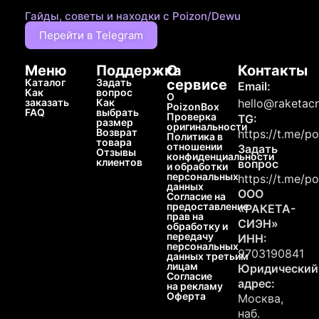
Гайды, советы и находки с Poizon/Dewu
Перейти в Telegram
Меню
Поддержка
О
Контакты
Каталог
Задать
сервисе
Email:
Как
вопрос
О
заказать
Как
hello@raketacn
PoizonBox
FAQ
выбрать
Проверка
TG:
размер
оригинальности
Возврат
https://t.me/p
Политика в
товара
отношении
Задать
Отзывы
конфиденциальности
клиентов
вопрос
и обработки
персональных
https://t.me/p
данных
ООО
Согласие на
предоставление
«РАКЕТА-
прав на
СИЭН»
обработку и
передачу
ИНН:
персональных
9703190841
данных третьим
лицам
Юридический
Согласие
адрес:
на рекламу
Оферта
Москва,
наб.