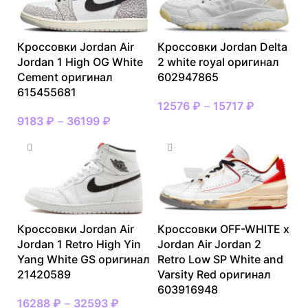
Кроссовки Jordan Air
Кроссовки Jordan Delta
Jordan 1 High OG White
2 white royal оригинал
Cement оригинал
602947865
615455681
12576
₽
–
15717
₽
9183
₽
–
36199
₽
Кроссовки Jordan Air
Кроссовки OFF-WHITE x
Jordan 1 Retro High Yin
Jordan Air Jordan 2
Yang White GS оригинал
Retro Low SP White and
21420589
Varsity Red оригинал
603916948
16288
₽
–
32593
₽