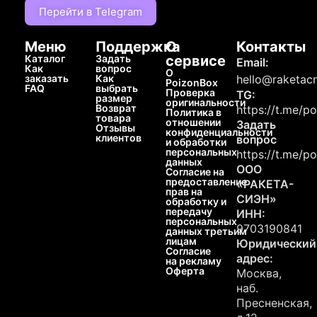
Перейти в Telegram
Меню
Поддержка
О
Контакты
Каталог
Задать
сервисе
Email:
Как
вопрос
О
заказать
Как
hello@raketacn
PoizonBox
FAQ
выбрать
Проверка
TG:
размер
оригинальности
Возврат
https://t.me/p
Политика в
товара
отношении
Задать
Отзывы
конфиденциальности
клиентов
вопрос
и обработки
персональных
https://t.me/p
данных
ООО
Согласие на
предоставление
«РАКЕТА-
прав на
СИЭН»
обработку и
передачу
ИНН:
персональных
9703190841
данных третьим
лицам
Юридический
Согласие
адрес:
на рекламу
Оферта
Москва,
наб.
Пресненская,