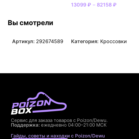
13099
₽
–
82158
₽
Вы смотрели
Артикул:
292674589
Категория:
Кроссовки
Сервис для заказа товаров с Poizon/Dewu.
Поддержка:
ежедневно 04:00–21:00 МСК
Гайды, советы и находки с Poizon/Dewu