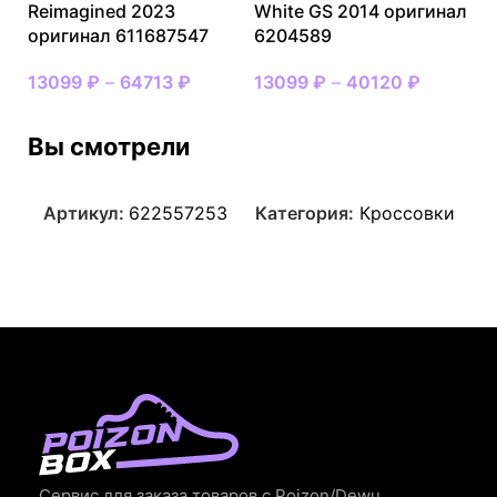
Reimagined 2023
White GS 2014 оригинал
оригинал 611687547
6204589
13099
₽
–
64713
₽
13099
₽
–
40120
₽
Вы смотрели
Артикул:
622557253
Категория:
Кроссовки
Сервис для заказа товаров с Poizon/Dewu.