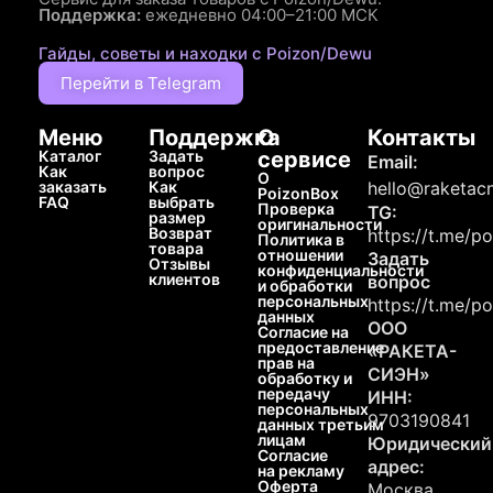
Поддержка:
ежедневно 04:00–21:00 МСК
Гайды, советы и находки с Poizon/Dewu
Перейти в Telegram
Меню
Поддержка
О
Контакты
Каталог
Задать
сервисе
Email:
Как
вопрос
О
заказать
Как
hello@raketacn
PoizonBox
FAQ
выбрать
Проверка
TG:
размер
оригинальности
Возврат
https://t.me/p
Политика в
товара
отношении
Задать
Отзывы
конфиденциальности
клиентов
вопрос
и обработки
персональных
https://t.me/p
данных
ООО
Согласие на
предоставление
«РАКЕТА-
прав на
СИЭН»
обработку и
передачу
ИНН:
персональных
9703190841
данных третьим
лицам
Юридический
Согласие
адрес:
на рекламу
Оферта
Москва,