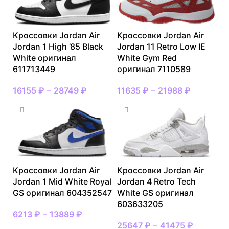
Кроссовки Jordan Air
Кроссовки Jordan Air
Jordan 1 High ’85 Black
Jordan 11 Retro Low IE
White оригинал
White Gym Red
611713449
оригинал 7110589
16155
₽
–
28749
₽
11635
₽
–
21988
₽
Кроссовки Jordan Air
Кроссовки Jordan Air
Jordan 1 Mid White Royal
Jordan 4 Retro Tech
GS оригинал 604352547
White GS оригинал
603633205
6213
₽
–
13889
₽
25647
₽
–
41475
₽