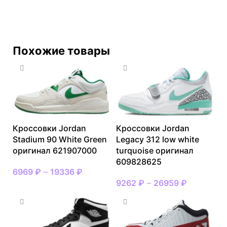
Похожие товары
Кроссовки Jordan
Кроссовки Jordan
Stadium 90 White Green
Legacy 312 low white
оригинал 621907000
turquoise оригинал
609828625
6969
₽
–
19336
₽
9262
₽
–
26959
₽