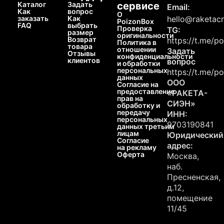
Каталог
Задать
сервисе
Email:
Как
вопрос
О
заказать
Как
hello@raketacn
PoizonBox
FAQ
выбрать
Проверка
TG:
размер
оригинальности
Возврат
https://t.me/p
Политика в
товара
отношении
Задать
Отзывы
конфиденциальности
клиентов
вопрос
и обработки
персональных
https://t.me/p
данных
ООО
Согласие на
предоставление
«РАКЕТА-
прав на
СИЭН»
обработку и
передачу
ИНН:
персональных
9703190841
данных третьим
лицам
Юридический
Согласие
адрес:
на рекламу
Оферта
Москва,
наб.
Пресненская,
д.12,
помещение
11/45