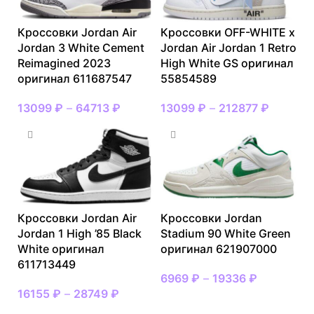
Кроссовки Jordan Air
Кроссовки OFF-WHITE x
Jordan 3 White Cement
Jordan Air Jordan 1 Retro
Reimagined 2023
High White GS оригинал
оригинал 611687547
55854589
13099
₽
–
64713
₽
13099
₽
–
212877
₽
Кроссовки Jordan Air
Кроссовки Jordan
Jordan 1 High ’85 Black
Stadium 90 White Green
White оригинал
оригинал 621907000
611713449
6969
₽
–
19336
₽
16155
₽
–
28749
₽