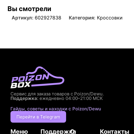
Вы смотрели
Артикул:
602927838
Категория:
Кроссовки
Сервис для заказа товаров с Poizon/Dewu.
Поддержка:
ежедневно 04:00–21:00 МСК
Гайды, советы и находки с Poizon/Dewu
Перейти в Telegram
Меню
Поддержка
О
Контакты