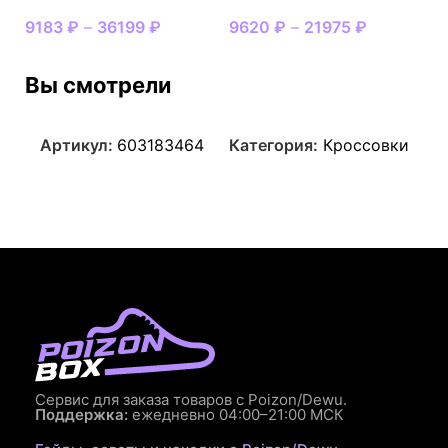
9183
₽
–
36199
₽
9620
₽
–
21975
₽
Вы смотрели
Артикул:
603183464
Категория:
Кроссовки
Сервис для заказа товаров с Poizon/Dewu.
Поддержка:
ежедневно 04:00–21:00 МСК