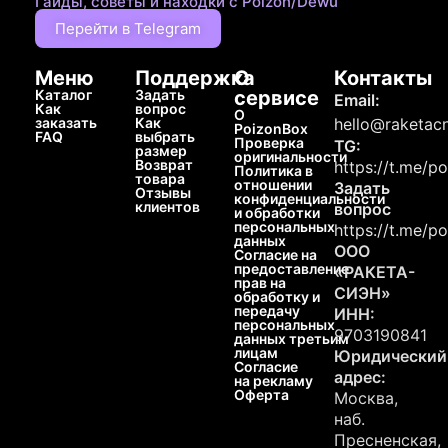
Гайды, советы и находки с Poizon/Dewu
Перейти в Telegram
Меню
Поддержка
О
Контакты
Каталог
Задать
сервисе
Email:
Как
вопрос
О
заказать
Как
hello@raketacn
PoizonBox
FAQ
выбрать
Проверка
TG:
размер
оригинальности
Возврат
https://t.me/p
Политика в
товара
отношении
Задать
Отзывы
конфиденциальности
клиентов
вопрос
и обработки
персональных
https://t.me/p
данных
ООО
Согласие на
предоставление
«РАКЕТА-
прав на
СИЭН»
обработку и
передачу
ИНН:
персональных
9703190841
данных третьим
лицам
Юридический
Согласие
адрес:
на рекламу
Оферта
Москва,
наб.
Пресненская,