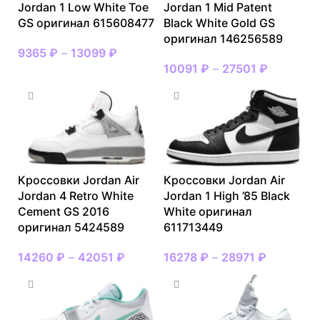
Jordan 1 Low White Toe
Jordan 1 Mid Patent
GS оригинал 615608477
Black White Gold GS
оригинал 146256589
9365
₽
–
13099
₽
10091
₽
–
27501
₽
Кроссовки Jordan Air
Кроссовки Jordan Air
Jordan 4 Retro White
Jordan 1 High ’85 Black
Cement GS 2016
White оригинал
оригинал 5424589
611713449
14260
₽
–
42051
₽
16278
₽
–
28971
₽