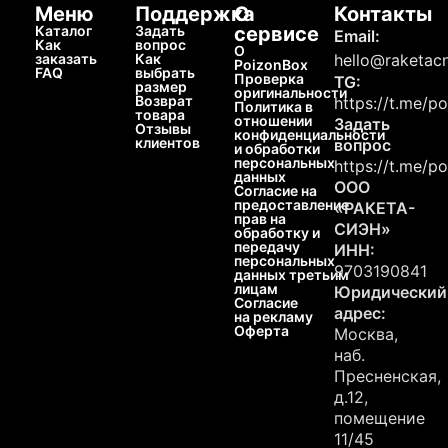
Меню
Поддержка
О
Контакты
Каталог
Задать
сервисе
Email:
Как
вопрос
О
заказать
Как
hello@raketacn
PoizonBox
FAQ
выбрать
Проверка
TG:
размер
оригинальности
Возврат
https://t.me/p
Политика в
товара
отношении
Задать
Отзывы
конфиденциальности
клиентов
вопрос
и обработки
персональных
https://t.me/p
данных
ООО
Согласие на
предоставление
«РАКЕТА-
прав на
СИЭН»
обработку и
передачу
ИНН:
персональных
9703190841
данных третьим
лицам
Юридический
Согласие
адрес:
на рекламу
Оферта
Москва,
наб.
Пресненская,
д.12,
помещение
11/45