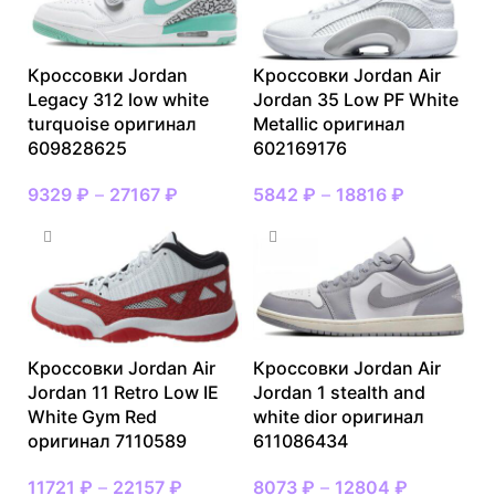
Кроссовки Jordan
Кроссовки Jordan Air
Legacy 312 low white
Jordan 35 Low PF White
turquoise оригинал
Metallic оригинал
609828625
602169176
9329
₽
–
27167
₽
5842
₽
–
18816
₽
Кроссовки Jordan Air
Кроссовки Jordan Air
Jordan 11 Retro Low IE
Jordan 1 stealth and
White Gym Red
white dior оригинал
оригинал 7110589
611086434
11721
₽
–
22157
₽
8073
₽
–
12804
₽