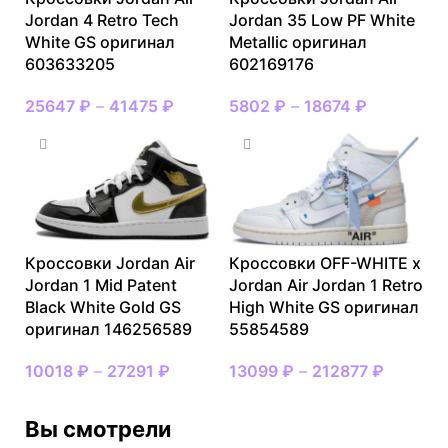
Jordan 4 Retro Tech
Jordan 35 Low PF White
White GS оригинал
Metallic оригинал
603633205
602169176
25647
₽
–
41475
₽
5802
₽
–
18674
₽
Кроссовки Jordan Air
Кроссовки OFF-WHITE x
Jordan 1 Mid Patent
Jordan Air Jordan 1 Retro
Black White Gold GS
High White GS оригинал
оригинал 146256589
55854589
10018
₽
–
27291
₽
13099
₽
–
212877
₽
Вы смотрели