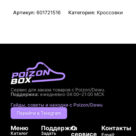
Артикул:
601721516
Категория:
Кроссовки
Сервис для заказа товаров с Poizon/Dewu.
Поддержка:
ежедневно 04:00–21:00 МСК
Гайды, советы и находки с Poizon/Dewu
Перейти в Telegram
Меню
Поддержка
О
Контакты
Каталог
Задать
сервисе
Email: