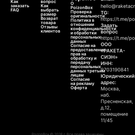
Как
вопрос
О
заказать
Как
hello@raketacn
PoizonBox
FAQ
выбрать
Проверка
TG:
размер
оригинальности
Возврат
https://t.me/p
Политика в
товара
отношении
Задать
Отзывы
конфиденциальности
клиентов
вопрос
и обработки
персональных
https://t.me/p
данных
ООО
Согласие на
предоставление
«РАКЕТА-
прав на
СИЭН»
обработку и
передачу
ИНН:
персональных
9703190841
данных третьим
лицам
Юридический
Согласие
адрес:
на рекламу
Оферта
Москва,
наб.
Пресненская,
д.12,
помещение
11/45
PoizonBox © 2026 г. Все права защищены