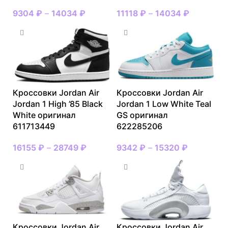
9304
₽
–
14034
₽
11118
₽
–
14034
₽
Кроссовки Jordan Air
Кроссовки Jordan Air
Jordan 1 High ’85 Black
Jordan 1 Low White Teal
White оригинал
GS оригинал
611713449
622285206
16155
₽
–
28749
₽
9342
₽
–
15320
₽
Кроссовки Jordan Air
Кроссовки Jordan Air