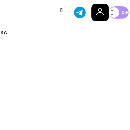
0
₽
ВКА
ir Max 97 Plum Chalk привозим с гарантией
бой город России, доступные цены.
.5
39
40