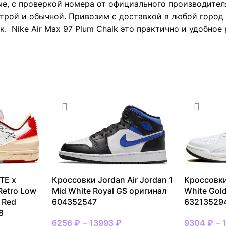
е, с проверкой номера от официального производител
трой и обычной. Привозим с доставкой в любой город 
. Nike Air Max 97 Plum Chalk это практично и удобное
TE x
Кроссовки Jordan Air Jordan 1
Кроссовки
Retro Low
Mid White Royal GS оригинал
White Gol
 Red
604352547
63213529
8
6256
₽
–
13993
₽
9304
₽
–