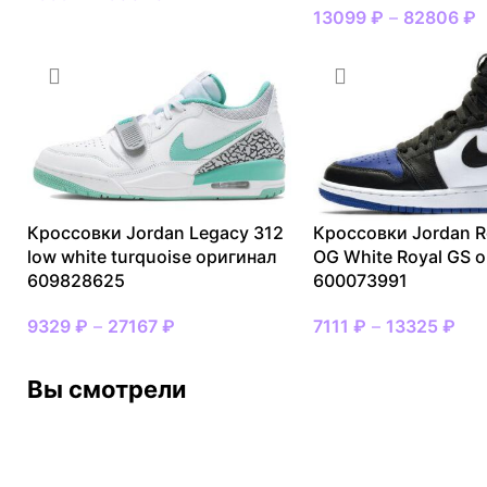
13099
₽
–
82806
₽
Кроссовки Jordan Legacy 312
Кроссовки Jordan R
low white turquoise оригинал
OG White Royal GS 
609828625
600073991
9329
₽
–
27167
₽
7111
₽
–
13325
₽
Вы смотрели