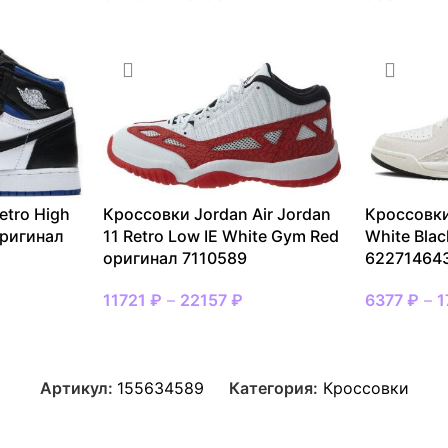
etro High
Кроссовки Jordan Air Jordan
Кроссовки
оригинал
11 Retro Low IE White Gym Red
White Bla
оригинал 7110589
62271464
11721
₽
–
22157
₽
6377
₽
–
1
Артикул:
155634589
Категория:
Кроссовки