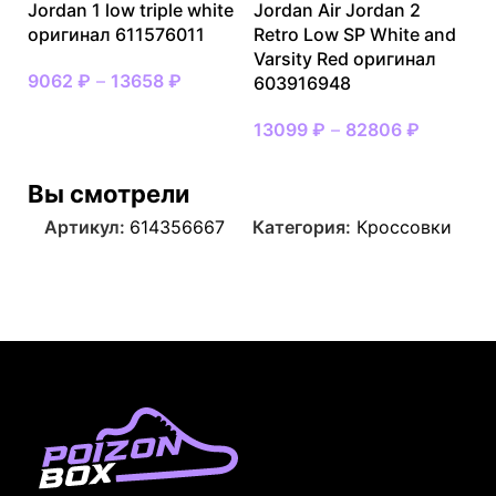
Jordan 1 low triple white
Jordan Air Jordan 2
оригинал 611576011
Retro Low SP White and
Varsity Red оригинал
9062
₽
–
13658
₽
603916948
13099
₽
–
82806
₽
Вы смотрели
Артикул:
614356667
Категория:
Кроссовки