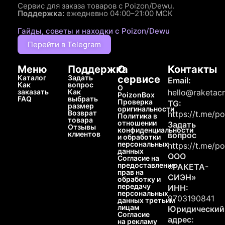
Сервис для заказа товаров с Poizon/Dewu.
Поддержка:
ежедневно 04:00–21:00 МСК
Гайды, советы и находки с Poizon/Dewu
Перейти в Telegram
Меню
Поддержка
О
Контакты
Каталог
Задать
сервисе
Email:
Как
вопрос
О
заказать
Как
hello@raketacn
PoizonBox
FAQ
выбрать
Проверка
TG:
размер
оригинальности
Возврат
https://t.me/p
Политика в
товара
отношении
Задать
Отзывы
конфиденциальности
клиентов
вопрос
и обработки
персональных
https://t.me/p
данных
ООО
Согласие на
предоставление
«РАКЕТА-
прав на
СИЭН»
обработку и
передачу
ИНН:
персональных
9703190841
данных третьим
лицам
Юридический
Согласие
адрес:
на рекламу