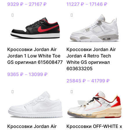
9329
₽
–
27167
₽
11227
₽
–
17146
₽
Кроссовки Jordan Air
Кроссовки Jordan Air
Jordan 1 Low White Toe
Jordan 4 Retro Tech
GS оригинал 615608477
White GS оригинал
603633205
9365
₽
–
13099
₽
25845
₽
–
41799
₽
Кроссовки Jordan Air
Кроссовки OFF-WHITE x