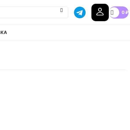
0
₽
ВКА
ir Max 97 Sashiko привозим с гарантией
бой город России, доступные цены.
.5
38
38.5
39
40
40.5
+7