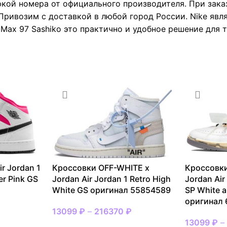
ркой номера от официального производителя. При зака
Привозим с доставкой в любой город России. Nike явл
 Max 97 Sashiko это практично и удобное решение для т
r Jordan 1
Кроссовки OFF-WHITE x
Кроссовки
er Pink GS
Jordan Air Jordan 1 Retro High
Jordan Air
White GS оригинал 55854589
SP White a
оригинал
13099
₽
–
216370
₽
13099
₽