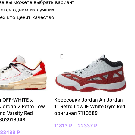
зе вы можете выбрать вариант
яется одним из лучших
ех кто ценит качество.
 OFF-WHITE x
Кроссовки Jordan Air Jordan
 Jordan 2 Retro Low
11 Retro Low IE White Gym Red
nd Varsity Red
оригинал 7110589
 603916948
11813
₽
–
22337
₽
–
83498
₽