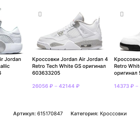
ir Jordan
Кроссовки Jordan Air Jordan 4
Кроссовки
llic
Retro Tech White GS оригинал
Retro Whi
6
603633205
оригинал
26056
₽
–
42144
₽
14373
₽
–
Артикул:
615170847
Категория:
Кроссовки