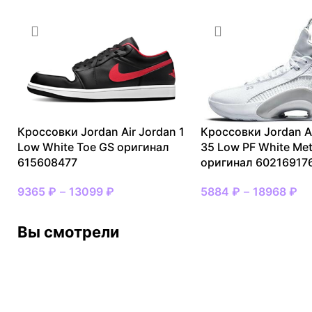
Кроссовки Jordan Air Jordan 1
Кроссовки Jordan A
Low White Toe GS оригинал
35 Low PF White Meta
615608477
оригинал 60216917
9365
₽
–
13099
₽
5884
₽
–
18968
₽
Вы смотрели