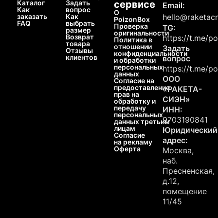
Каталог
Задать
сервисе
Email:
Как
вопрос
О
заказать
Как
hello@raketacn
PoizonBox
FAQ
выбрать
Проверка
TG:
размер
оригинальности
Возврат
https://t.me/p
Политика в
товара
отношении
Задать
Отзывы
конфиденциальности
клиентов
вопрос
и обработки
персональных
https://t.me/p
данных
ООО
Согласие на
предоставление
«РАКЕТА-
прав на
СИЭН»
обработку и
передачу
ИНН:
персональных
9703190841
данных третьим
лицам
Юридический
Согласие
адрес:
на рекламу
Оферта
Москва,
наб.
Пресненская,
д.12,
помещение
11/45