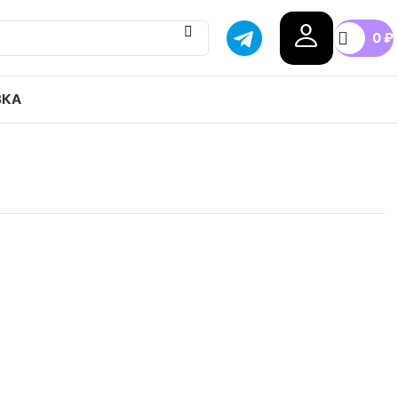
0
₽
ВКА
ir Max Alpha Trainer 4 привозим с гарантией
бой город России, доступные цены.
0
40.5
42
42.5
44
44.5
45