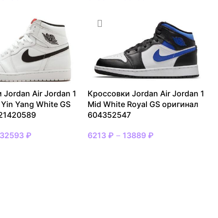
 Jordan Air Jordan 1
Кроссовки Jordan Air Jordan 1
 Yin Yang White GS
Mid White Royal GS оригинал
 21420589
604352547
32593
₽
6213
₽
–
13889
₽