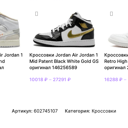
r Jordan 1
Кроссовки Jordan Air Jordan 1
Кроссовки
and
Mid Patent Black White Gold GS
Retro High
ал
оригинал 146256589
оригинал
10018
₽
–
27291
₽
16288
₽
–
Артикул:
602745107
Категория:
Кроссовки