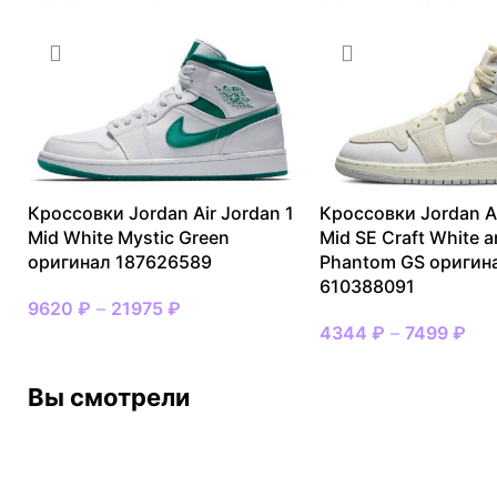
Кроссовки Jordan Air Jordan 1
Кроссовки Jordan Ai
Mid White Mystic Green
Mid SE Craft White 
оригинал 187626589
Phantom GS оригин
610388091
9620
₽
–
21975
₽
4344
₽
–
7499
₽
Вы смотрели