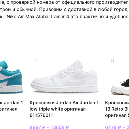
е, с проверкой номера от официального производител
трой и обычной. Привозим с доставкой в любой город 
. Nike Air Max Alpha Trainer 4 это практично и удобно
r Jordan 1
Кроссовки Jordan Air Jordan 1
Кроссовки
оригинал
low triple white оригинал
13 Retro B
611576011
оригинал 
8997
₽
–
13658
₽
6478
₽
–