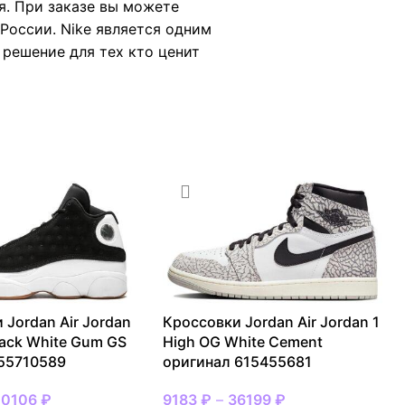
я. При заказе вы можете
России. Nike является одним
е решение для тех кто ценит
 Jordan Air Jordan
Кроссовки Jordan Air Jordan 1
lack White Gum GS
High OG White Cement
55710589
оригинал 615455681
20106
₽
9183
₽
–
36199
₽