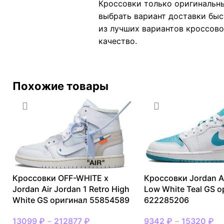
Кроссовки только оригинальны
выбрать вариант доставки быс
из лучших вариантов кроссовок
качество.
Похожие товары
Кроссовки OFF-WHITE x
Кроссовки Jordan Ai
Jordan Air Jordan 1 Retro High
Low White Teal GS 
White GS оригинал 55854589
622285206
13099
₽
–
212877
₽
9342
₽
–
15320
₽