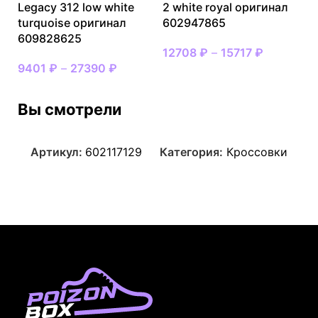
Legacy 312 low white
2 white royal оригинал
turquoise оригинал
602947865
609828625
12708
₽
–
15717
₽
9401
₽
–
27390
₽
Вы смотрели
Артикул:
602117129
Категория:
Кроссовки