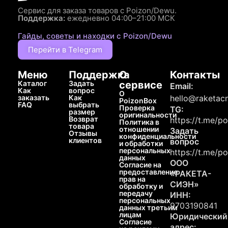
Сервис для заказа товаров с Poizon/Dewu.
Поддержка:
ежедневно 04:00–21:00 МСК
Гайды, советы и находки с Poizon/Dewu
Перейти в Telegram
Меню
Поддержка
О
Контакты
Каталог
Задать
сервисе
Email:
Как
вопрос
О
заказать
Как
hello@raketacn
PoizonBox
FAQ
выбрать
Проверка
TG:
размер
оригинальности
Возврат
https://t.me/p
Политика в
товара
отношении
Задать
Отзывы
конфиденциальности
клиентов
вопрос
и обработки
персональных
https://t.me/p
данных
ООО
Согласие на
предоставление
«РАКЕТА-
прав на
СИЭН»
обработку и
передачу
ИНН:
персональных
9703190841
данных третьим
лицам
Юридический
Согласие
адрес: