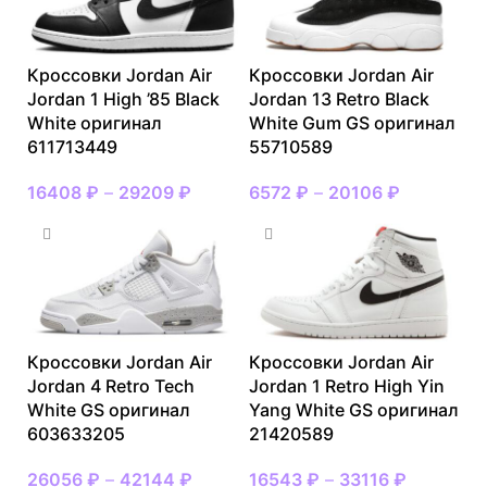
Кроссовки Jordan Air
Кроссовки Jordan Air
Jordan 1 High ’85 Black
Jordan 13 Retro Black
White оригинал
White Gum GS оригинал
611713449
55710589
16408
₽
–
29209
₽
6572
₽
–
20106
₽
Кроссовки Jordan Air
Кроссовки Jordan Air
Jordan 4 Retro Tech
Jordan 1 Retro High Yin
White GS оригинал
Yang White GS оригинал
603633205
21420589
26056
₽
–
42144
₽
16543
₽
–
33116
₽