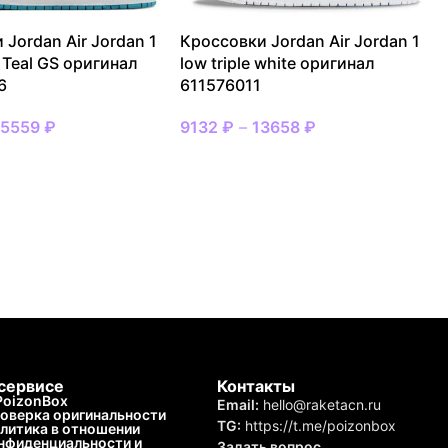
 Jordan Air Jordan 1
Кроссовки Jordan Air Jordan 1
 Teal GS оригинал
low triple white оригинал
6
611576011
15559
₽
9132
₽
–
13658
₽
сервисе
Контакты
PoizonBox
Email:
hello@raketacn.ru
оверка оригинальности
TG:
https://t.me/poizonbox
литика в отношении
нфиденциальности и
Задать вопрос