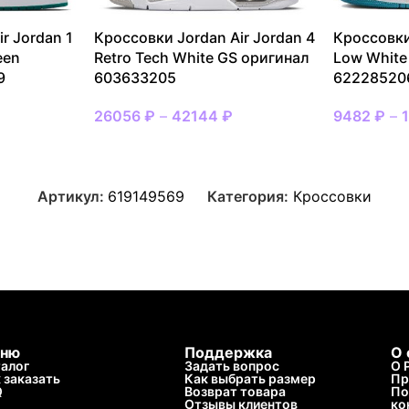
r Jordan 1
Кроссовки Jordan Air Jordan 4
Кроссовки
een
Retro Tech White GS оригинал
Low White
9
603633205
62228520
26056
₽
–
42144
₽
9482
₽
–
Артикул:
619149569
Категория:
Кроссовки
ню
Поддержка
О 
алог
Задать вопрос
О 
 заказать
Как выбрать размер
Пр
Q
Возврат товара
По
Отзывы клиентов
ко