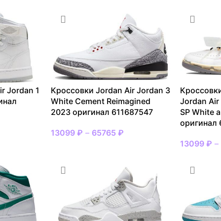
r Jordan 1
Кроссовки Jordan Air Jordan 3
Кроссовки
инал
White Cement Reimagined
Jordan Air
2023 оригинал 611687547
SP White a
оригинал
13099
₽
–
65765
₽
13099
₽