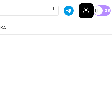
0
₽
ВКА
ir Zoom Alphafly Next 2 привозим с гарантией
бой город России, доступные цены.
.5
37.5
38
38.5
39
40
+5