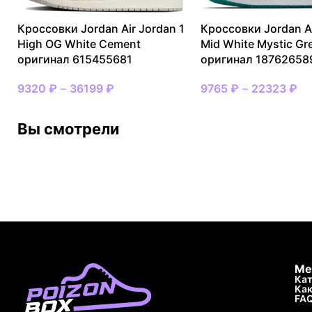
Кроссовки Jordan Air Jordan 1
Кроссовки Jordan Ai
High OG White Cement
Mid White Mystic Gr
оригинал 615455681
оригинал 18762658
9320
₽
–
36199
₽
9765
₽
–
22323
₽
Вы смотрели
Ме
Кат
Как
FA