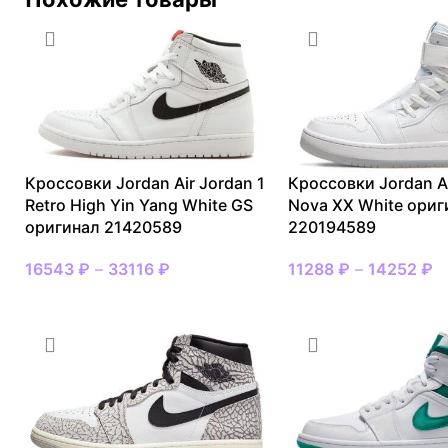
Кроссовки Jordan Air Jordan 1
Кроссовки Jordan Ai
Retro High Yin Yang White GS
Nova XX White ориг
оригинал 21420589
220194589
16543
₽
–
33116
₽
11288
₽
–
14252
₽