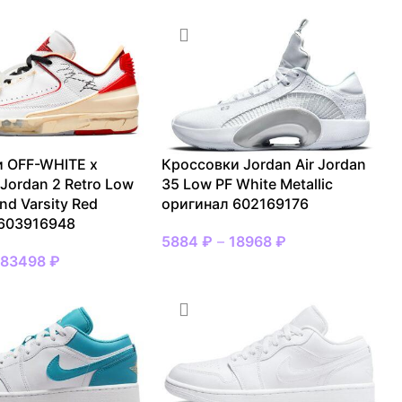
 OFF-WHITE x
Кроссовки Jordan Air Jordan
 Jordan 2 Retro Low
35 Low PF White Metallic
nd Varsity Red
оригинал 602169176
 603916948
5884
₽
–
18968
₽
–
83498
₽