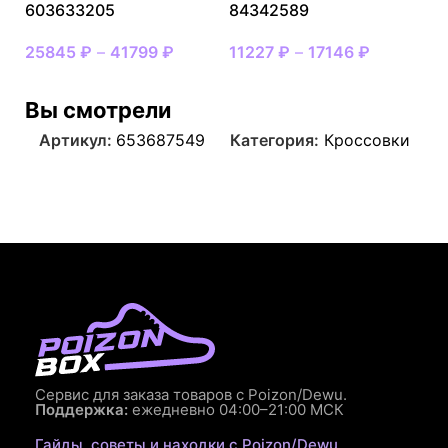
603633205
84342589
25845
₽
–
41799
₽
11227
₽
–
17146
₽
Вы смотрели
Артикул:
653687549
Категория:
Кроссовки
Сервис для заказа товаров с Poizon/Dewu.
Поддержка:
ежедневно 04:00–21:00 МСК
Гайды, советы и находки с Poizon/Dewu