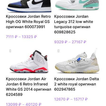
Кроссовки Jordan Retro
Кроссовки Jordan
High OG White Royal GS
Legacy 312 low white
оригинал 600073991
turquoise оригинал
609828625
7111
₽
–
13325
₽
9329
₽
–
27167
₽
Кроссовки Jordan Air
Кроссовки Jordan Delta
Jordan 6 Retro Infrared
2 white royal оригинал
White GS 2014 оригинал
602947865
6204589
12670
₽
–
15717
₽
13099
₽
–
40120
₽