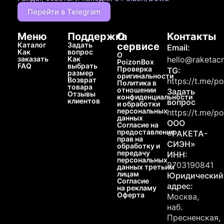
Перейти в Telegram
Меню
Поддержка
О
Контакты
Каталог
Задать
сервисе
Email:
Как
вопрос
О
заказать
Как
hello@raketacn
PoizonBox
FAQ
выбрать
Проверка
TG:
размер
оригинальности
Возврат
https://t.me/p
Политика в
товара
отношении
Задать
Отзывы
конфиденциальности
клиентов
вопрос
и обработки
персональных
https://t.me/p
данных
ООО
Согласие на
предоставление
«РАКЕТА-
прав на
СИЭН»
обработку и
передачу
ИНН:
персональных
9703190841
данных третьим
лицам
Юридический
Согласие
адрес:
на рекламу
Оферта
Москва,
наб.
Пресненская,