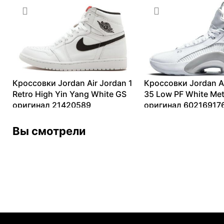
13099
₽
–
82158
₽
Кроссовки Jordan Air Jordan 1
Кроссовки Jordan A
Retro High Yin Yang White GS
35 Low PF White Meta
оригинал 21420589
оригинал 60216917
16288
₽
–
32593
₽
5802
₽
–
18674
₽
Вы смотрели