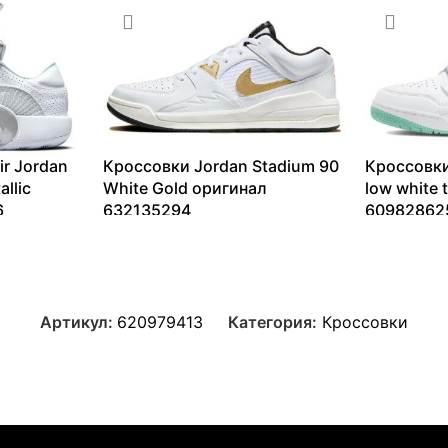
ir Jordan
Кроссовки Jordan Stadium 90
Кроссовки
llic
White Gold оригинал
low white 
6
632135294
60982862
9304
₽
–
14034
₽
9262
₽
–
Артикул:
620979413
Категория:
Кроссовки