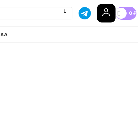
0
₽
ВКА
Air Zoom Pegasus 40 40 привозим с гарантией
бой город России, доступные цены.
.5
37.5
38
38.5
39
40
+5