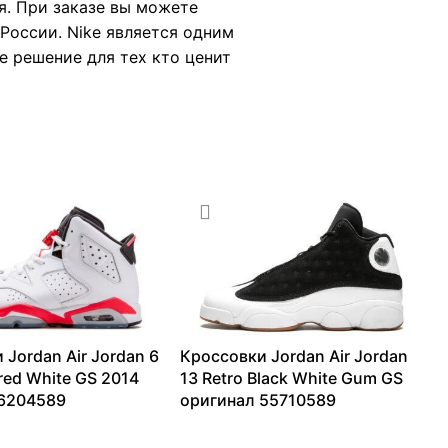
я. При заказе вы можете
России. Nike является одним
е решение для тех кто ценит
 Jordan Air Jordan 6
Кроссовки Jordan Air Jordan
ared White GS 2014
13 Retro Black White Gum GS
 6204589
оригинал 55710589
–
40120
₽
6478
₽
–
20106
₽