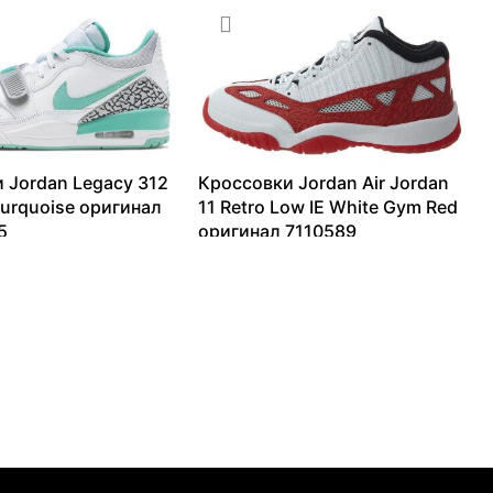
 Jordan Legacy 312
Кроссовки Jordan Air Jordan
turquoise оригинал
11 Retro Low IE White Gym Red
5
оригинал 7110589
26959
₽
11635
₽
–
21988
₽