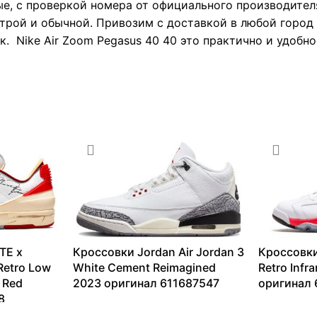
е, с проверкой номера от официального производител
трой и обычной. Привозим с доставкой в любой город 
. Nike Air Zoom Pegasus 40 40 это практично и удобно
TE x
Кроссовки Jordan Air Jordan 3
Кроссовки
Retro Low
White Cement Reimagined
Retro Infr
 Red
2023 оригинал 611687547
оригинал
8
13099
₽
–
64713
₽
13099
₽