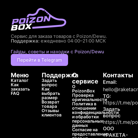
Сервис для заказа товаров с Poizon/Dewu.
Поддержка:
ежедневно 04:00–21:00 МСК
Гайды, советы и находки с Poizon/Dewu
Перейти в Telegram
Меню
Поддержка
О
Контакты
Каталог
Задать
сервисе
Email:
Как
вопрос
О
заказать
Как
hello@raketacn
PoizonBox
FAQ
выбрать
Проверка
TG:
размер
оригинальности
Возврат
https://t.me/p
Политика в
товара
отношении
Задать
Отзывы
конфиденциальности
клиентов
вопрос
и обработки
персональных
https://t.me/p
данных
ООО
Согласие на
предоставление
«РАКЕТА-