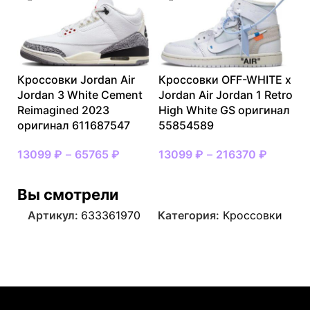
Кроссовки Jordan Air
Кроссовки OFF-WHITE x
Jordan 3 White Cement
Jordan Air Jordan 1 Retro
Reimagined 2023
High White GS оригинал
оригинал 611687547
55854589
13099
₽
–
65765
₽
13099
₽
–
216370
₽
Вы смотрели
Артикул:
633361970
Категория:
Кроссовки