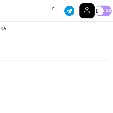
0
₽
ВКА
Air Zoom Vapor pro 2 HC привозим с гарантией
бой город России, доступные цены.
5
41
42
42.5
43
44
+3