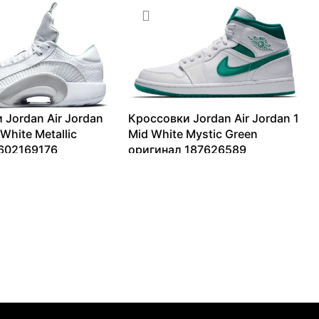
 Jordan Air Jordan
Кроссовки Jordan Air Jordan 1
White Metallic
Mid White Mystic Green
602169176
оригинал 187626589
18673
₽
9620
₽
–
21974
₽