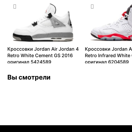
4344
₽
–
7499
₽
Кроссовки Jordan Air Jordan 4
Кроссовки Jordan Ai
Retro White Cement GS 2016
Retro Infrared White
оригинал 5424589
оригинал 6204589
14153
₽
–
42051
₽
13099
₽
–
40120
₽
Вы смотрели