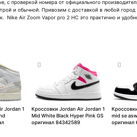
е, с проверкой номера от официального производител
трой и обычной. Привозим с доставкой в любой город 
. Nike Air Zoom Vapor pro 2 HC это практично и удобн
r Jordan 1
Кроссовки Jordan Air Jordan 1
Кроссовки
and
Mid White Black Hyper Pink GS
mid se asw
ал
оригинал 84342589
оригинал 
11144
₽
–
17016
₽
9447
₽
–