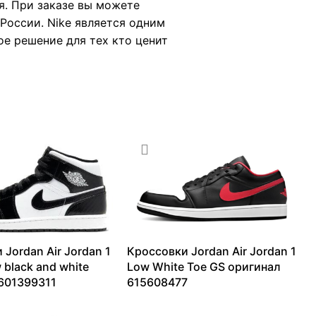
я. При заказе вы можете
России. Nike является одним
ое решение для тех кто ценит
 Jordan Air Jordan 1
Кроссовки Jordan Air Jordan 1
 black and white
Low White Toe GS оригинал
601399311
615608477
18010
₽
9365
₽
–
13099
₽