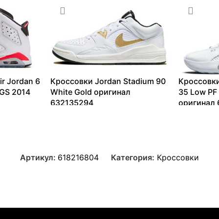
r Jordan 6
Кроссовки Jordan Stadium 90
Кроссовки
 GS 2014
White Gold оригинал
35 Low PF 
632135294
оригинал 
9304
₽
–
14034
₽
5802
₽
–
Артикул:
618216804
Категория:
Кроссовки