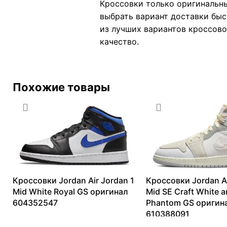
Кроссовки только оригинальны
выбрать вариант доставки быс
из лучших вариантов кроссовок
качество.
Похожие товары
Кроссовки Jordan Air Jordan 1
Кроссовки Jordan Ai
Mid White Royal GS оригинал
Mid SE Craft White 
604352547
Phantom GS оригин
610388091
6213
₽
–
13888
₽