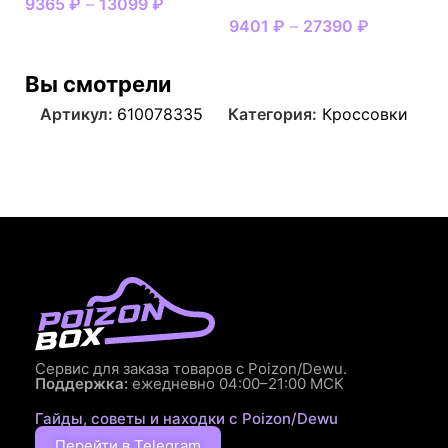
9365
₽
–
13099
₽
9401
₽
–
27390
₽
Вы смотрели
Артикул:
610078335
Категория:
Кроссовки
Сервис для заказа товаров с Poizon/Dewu.
Поддержка:
ежедневно 04:00–21:00 МСК
Гайды, советы и находки с Poizon/Dewu
Перейти в Telegram