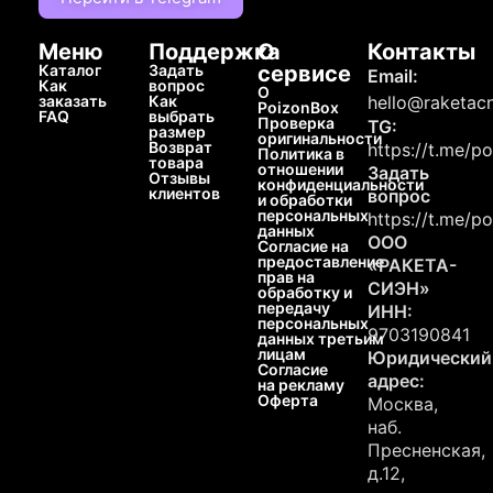
Меню
Поддержка
О
Контакты
Каталог
Задать
сервисе
Email:
Как
вопрос
О
заказать
Как
hello@raketacn
PoizonBox
FAQ
выбрать
Проверка
TG:
размер
оригинальности
Возврат
https://t.me/p
Политика в
товара
отношении
Задать
Отзывы
конфиденциальности
клиентов
вопрос
и обработки
персональных
https://t.me/p
данных
ООО
Согласие на
предоставление
«РАКЕТА-
прав на
СИЭН»
обработку и
передачу
ИНН:
персональных
9703190841
данных третьим
лицам
Юридический
Согласие
адрес:
на рекламу
Оферта
Москва,
наб.
Пресненская,
д.12,