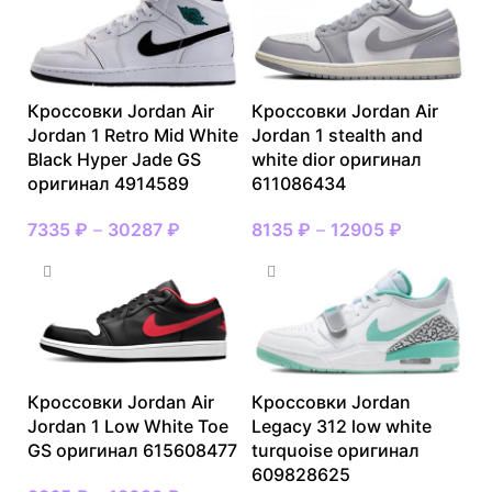
Кроссовки Jordan Air
Кроссовки Jordan Air
Jordan 1 Retro Mid White
Jordan 1 stealth and
Black Hyper Jade GS
white dior оригинал
оригинал 4914589
611086434
7335
₽
–
30287
₽
8135
₽
–
12905
₽
Кроссовки Jordan Air
Кроссовки Jordan
Jordan 1 Low White Toe
Legacy 312 low white
GS оригинал 615608477
turquoise оригинал
609828625