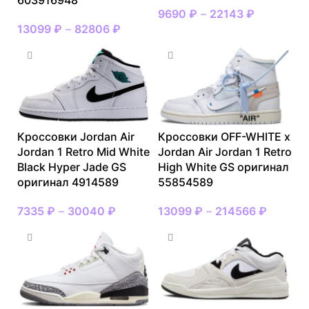
603916948
9690
₽
–
22143
₽
13099
₽
–
82806
₽
Кроссовки Jordan Air
Кроссовки OFF-WHITE x
Jordan 1 Retro Mid White
Jordan Air Jordan 1 Retro
Black Hyper Jade GS
High White GS оригинал
оригинал 4914589
55854589
7335
₽
–
30040
₽
13099
₽
–
214566
₽