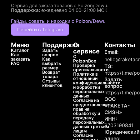
Сервис для заказа товаров с Poizon/Dewu.
Поддержка:
ежедневно 04:00–21:00 МСК
Гайды, советы и находки с Poizon/Dewu
Перейти в Telegram
Меню
Поддержка
О
Контакты
Каталог
Задать
сервисе
Email:
Как
вопрос
О
заказать
Как
hello@raketacn
PoizonBox
FAQ
выбрать
Проверка
TG:
размер
оригинальности
Возврат
https://t.me/p
Политика в
товара
отношении
Задать
Отзывы
конфиденциальности
клиентов
вопрос
и обработки
персональных
https://t.me/p
данных
ООО
Согласие на
предоставление
«РАКЕТА-
прав на
СИЭН»
обработку и
передачу
ИНН:
персональных
9703190841
данных третьим
лицам
Юридический
Согласие
адрес:
на рекламу