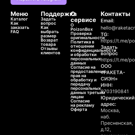
Меню
Поддержка
О
Контакты
Каталог
Задать
сервисе
Email:
Как
вопрос
О
заказать
Как
hello@raketacn
PoizonBox
FAQ
выбрать
Проверка
TG:
размер
оригинальности
Возврат
https://t.me/p
Политика в
товара
отношении
Задать
Отзывы
конфиденциальности
клиентов
вопрос
и обработки
персональных
https://t.me/p
данных
ООО
Согласие на
предоставление
«РАКЕТА-
прав на
СИЭН»
обработку и
передачу
ИНН:
персональных
9703190841
данных третьим
лицам
Юридический
Согласие
адрес:
на рекламу
Оферта
Москва,
наб.
Пресненская,
д.12,