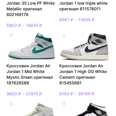
Jordan 35 Low PF White
Jordan 1 low triple white
Metallic оригинал
оригинал 611576011
602169176
8997
₽
–
13658
₽
5802
₽
–
18674
₽
Кроссовки Jordan Air
Кроссовки Jordan Air
Jordan 1 Mid White
Jordan 1 High OG White
Mystic Green оригинал
Cement оригинал
187626589
615455681
9620
₽
–
21975
₽
9183
₽
–
36199
₽