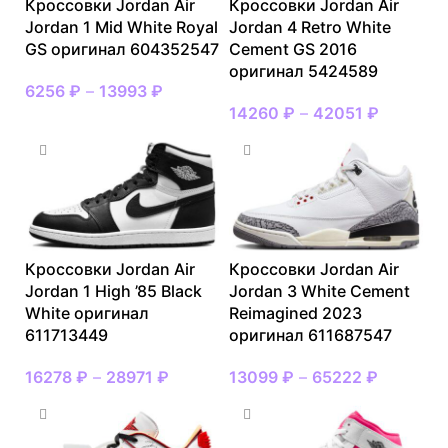
Кроссовки Jordan Air
Кроссовки Jordan Air
Jordan 1 Mid White Royal
Jordan 4 Retro White
GS оригинал 604352547
Cement GS 2016
оригинал 5424589
6256
₽
–
13993
₽
14260
₽
–
42051
₽
Кроссовки Jordan Air
Кроссовки Jordan Air
Jordan 1 High ’85 Black
Jordan 3 White Cement
White оригинал
Reimagined 2023
611713449
оригинал 611687547
16278
₽
–
28971
₽
13099
₽
–
65222
₽