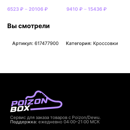
6523
₽
–
20106
₽
9410
₽
–
15436
₽
Вы смотрели
Артикул:
617477900
Категория:
Кроссовки
Сервис для заказа товаров с Poizon/Dewu.
Поддержка:
ежедневно 04:00–21:00 МСК