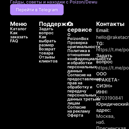
Гайды, советы и находки с Poizon/Dewu
Перейти в Telegram
Меню
Поддержка
О
Контакты
Каталог
Задать
сервисе
Email:
Как
вопрос
О
заказать
Как
hello@raketacn
PoizonBox
FAQ
выбрать
Проверка
TG:
размер
оригинальности
Возврат
https://t.me/p
Политика в
товара
отношении
Задать
Отзывы
конфиденциальности
клиентов
вопрос
и обработки
персональных
https://t.me/p
данных
ООО
Согласие на
предоставление
«РАКЕТА-
прав на
СИЭН»
обработку и
передачу
ИНН:
персональных
9703190841
данных третьим
лицам
Юридический
Согласие
адрес:
на рекламу
Оферта
Москва,
наб.
Пресненская,