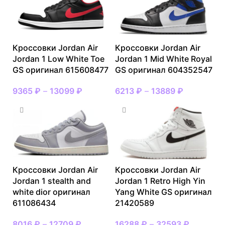
Кроссовки Jordan Air
Кроссовки Jordan Air
Jordan 1 Low White Toe
Jordan 1 Mid White Royal
GS оригинал 615608477
GS оригинал 604352547
9365
₽
–
13099
₽
6213
₽
–
13889
₽
Кроссовки Jordan Air
Кроссовки Jordan Air
Jordan 1 stealth and
Jordan 1 Retro High Yin
white dior оригинал
Yang White GS оригинал
611086434
21420589
8016
₽
–
12709
₽
16288
₽
–
32593
₽