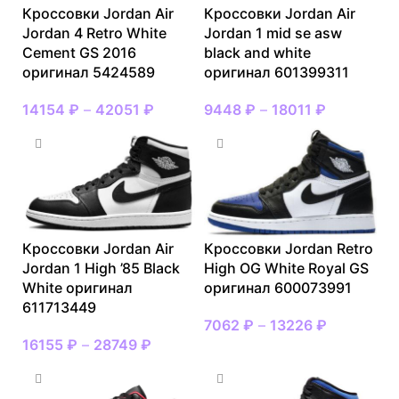
Кроссовки Jordan Air
Кроссовки Jordan Air
Jordan 4 Retro White
Jordan 1 mid se asw
Cement GS 2016
black and white
оригинал 5424589
оригинал 601399311
14154
₽
–
42051
₽
9448
₽
–
18011
₽
Кроссовки Jordan Air
Кроссовки Jordan Retro
Jordan 1 High ’85 Black
High OG White Royal GS
White оригинал
оригинал 600073991
611713449
7062
₽
–
13226
₽
16155
₽
–
28749
₽