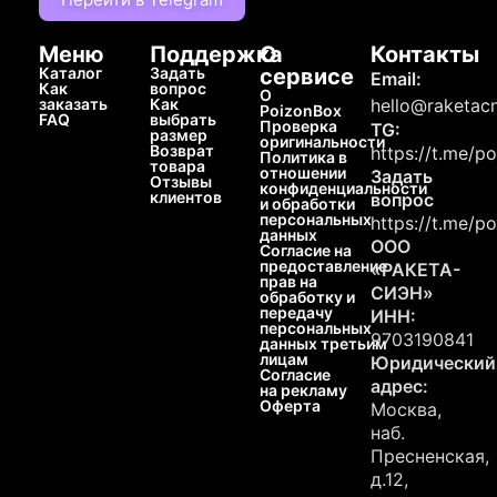
Меню
Поддержка
О
Контакты
Каталог
Задать
сервисе
Email:
Как
вопрос
О
заказать
Как
hello@raketacn
PoizonBox
FAQ
выбрать
Проверка
TG:
размер
оригинальности
Возврат
https://t.me/p
Политика в
товара
отношении
Задать
Отзывы
конфиденциальности
клиентов
вопрос
и обработки
персональных
https://t.me/p
данных
ООО
Согласие на
предоставление
«РАКЕТА-
прав на
СИЭН»
обработку и
передачу
ИНН:
персональных
9703190841
данных третьим
лицам
Юридический
Согласие
адрес:
на рекламу
Оферта
Москва,
наб.
Пресненская,
д.12,