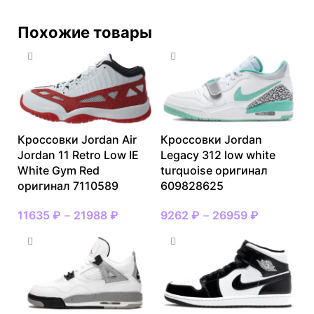
Похожие товары
Кроссовки Jordan Air
Кроссовки Jordan
Jordan 11 Retro Low IE
Legacy 312 low white
White Gym Red
turquoise оригинал
оригинал 7110589
609828625
11635
₽
–
21988
₽
9262
₽
–
26959
₽