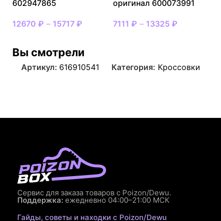
602947865
оригинал 600073991
12670
₽
–
15717
₽
7111
₽
–
13325
₽
Вы смотрели
Артикул:
616910541
Категория:
Кроссовки
Сервис для заказа товаров с Poizon/Dewu.
Поддержка:
ежедневно 04:00–21:00 МСК
Гайды, советы и находки с Poizon/Dewu