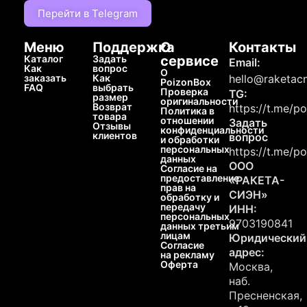
Перейти в Telegram
Меню
Поддержка
О
Контакты
Каталог
Задать
сервисе
Email:
Как
вопрос
О
заказать
Как
hello@raketacn
PoizonBox
FAQ
выбрать
Проверка
TG:
размер
оригинальности
Возврат
https://t.me/p
Политика в
товара
отношении
Задать
Отзывы
конфиденциальности
клиентов
вопрос
и обработки
персональных
https://t.me/p
данных
ООО
Согласие на
предоставление
«РАКЕТА-
прав на
СИЭН»
обработку и
передачу
ИНН:
персональных
9703190841
данных третьим
лицам
Юридический
Согласие
адрес:
на рекламу
Оферта
Москва,
наб.
Пресненская,