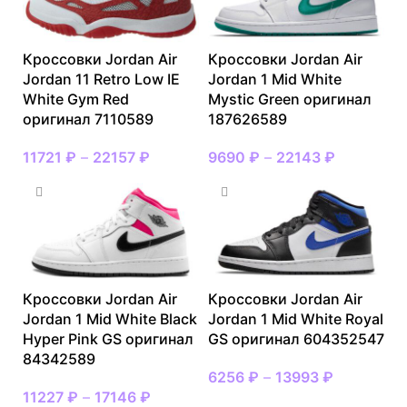
Кроссовки Jordan Air
Кроссовки Jordan Air
Jordan 11 Retro Low IE
Jordan 1 Mid White
White Gym Red
Mystic Green оригинал
оригинал 7110589
187626589
11721
₽
–
22157
₽
9690
₽
–
22143
₽
Кроссовки Jordan Air
Кроссовки Jordan Air
Jordan 1 Mid White Black
Jordan 1 Mid White Royal
Hyper Pink GS оригинал
GS оригинал 604352547
84342589
6256
₽
–
13993
₽
11227
₽
–
17146
₽