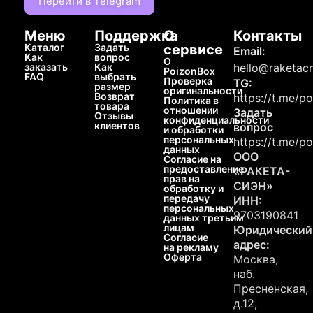
Перейти в Telegram
Меню
Поддержка
О
Контакты
Каталог
Задать
сервисе
Email:
Как
вопрос
О
заказать
Как
hello@raketacn
PoizonBox
FAQ
выбрать
Проверка
TG:
размер
оригинальности
Возврат
https://t.me/p
Политика в
товара
отношении
Задать
Отзывы
конфиденциальности
клиентов
вопрос
и обработки
персональных
https://t.me/p
данных
ООО
Согласие на
предоставление
«РАКЕТА-
прав на
СИЭН»
обработку и
передачу
ИНН:
персональных
9703190841
данных третьим
лицам
Юридический
Согласие
адрес:
на рекламу
Оферта
Москва,
наб.
Пресненская,
д.12,