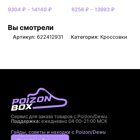
9304
₽
–
14140
₽
6256
₽
–
13993
₽
Вы смотрели
Артикул:
622412931
Категория:
Кроссовки
Сервис для заказа товаров с Poizon/Dewu.
Поддержка:
ежедневно 04:00–21:00 МСК
Гайды, советы и находки с Poizon/Dewu