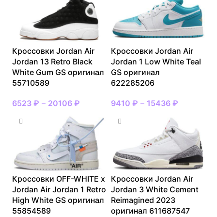
Кроссовки Jordan Air
Кроссовки Jordan Air
Jordan 13 Retro Black
Jordan 1 Low White Teal
White Gum GS оригинал
GS оригинал
55710589
622285206
6523
₽
–
20106
₽
9410
₽
–
15436
₽
Кроссовки OFF-WHITE x
Кроссовки Jordan Air
Jordan Air Jordan 1 Retro
Jordan 3 White Cement
High White GS оригинал
Reimagined 2023
55854589
оригинал 611687547