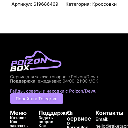
Артикул:
619686469
Категория:
Кроссовки
Сервис для заказа товаров с Poizon/Dewu.
Поддержка:
ежедневно 04:00–21:00 МСК
Гайды, советы и находки с Poizon/Dewu
Перейти в Telegram
Меню
Поддержка
О
Контакты
Каталог
Задать
сервисе
Email:
Как
вопрос
О
заказать
Как
hello@raketacn
PoizonBox