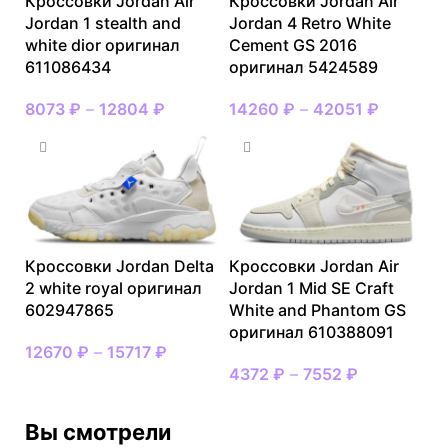
Кроссовки Jordan Air
Кроссовки Jordan Air
Jordan 1 stealth and
Jordan 4 Retro White
white dior оригинал
Cement GS 2016
611086434
оригинал 5424589
8073
₽
–
12804
₽
14260
₽
–
42051
₽
Кроссовки Jordan Delta
Кроссовки Jordan Air
2 white royal оригинал
Jordan 1 Mid SE Craft
602947865
White and Phantom GS
оригинал 610388091
12670
₽
–
15717
₽
4372
₽
–
7552
₽
Вы смотрели