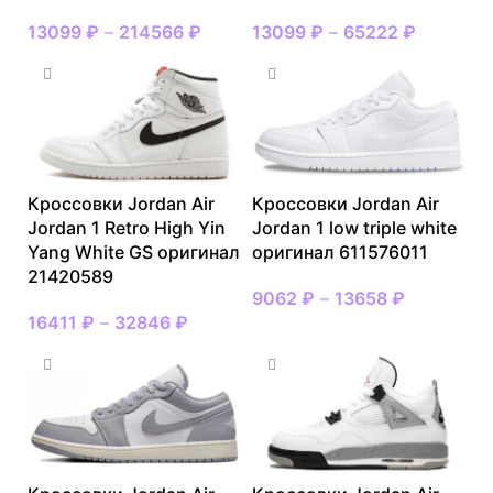
13099
₽
–
214566
₽
13099
₽
–
65222
₽
Кроссовки Jordan Air
Кроссовки Jordan Air
Jordan 1 Retro High Yin
Jordan 1 low triple white
Yang White GS оригинал
оригинал 611576011
21420589
9062
₽
–
13658
₽
16411
₽
–
32846
₽