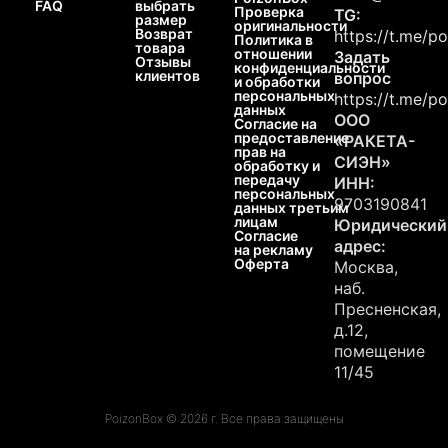
FAQ
выбрать
Проверка
TG:
размер
оригинальности
Возврат
https://t.me/p
Политика в
товара
отношении
Задать
Отзывы
конфиденциальности
клиентов
вопрос
и обработки
персональных
https://t.me/p
данных
ООО
Согласие на
предоставление
«РАКЕТА-
прав на
СИЭН»
обработку и
передачу
ИНН:
персональных
9703190841
данных третьим
лицам
Юридический
Согласие
адрес:
на рекламу
Оферта
Москва,
наб.
Пресненская,
д.12,
помещение
11/45
PoizonBox © 2026 г. Все права защищены