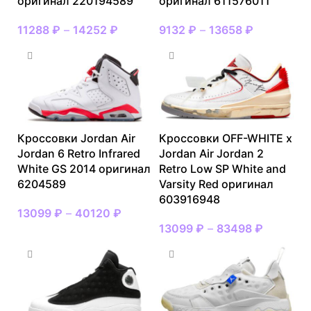
оригинал 220194589
оригинал 611576011
11288
₽
–
14252
₽
9132
₽
–
13658
₽
Кроссовки Jordan Air
Кроссовки OFF-WHITE x
Jordan 6 Retro Infrared
Jordan Air Jordan 2
White GS 2014 оригинал
Retro Low SP White and
6204589
Varsity Red оригинал
603916948
13099
₽
–
40120
₽
13099
₽
–
83498
₽