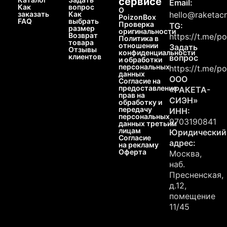
сервисе
Email:
Как
вопрос
О
заказать
Как
hello@raketacn
PoizonBox
FAQ
выбрать
Проверка
TG:
размер
оригинальности
Возврат
https://t.me/p
Политика в
товара
отношении
Задать
Отзывы
конфиденциальности
клиентов
вопрос
и обработки
персональных
https://t.me/p
данных
ООО
Согласие на
предоставление
«РАКЕТА-
прав на
СИЭН»
обработку и
передачу
ИНН:
персональных
9703190841
данных третьим
лицам
Юридический
Согласие
адрес:
на рекламу
Оферта
Москва,
наб.
Пресненская,
д.12,
помещение
11/45