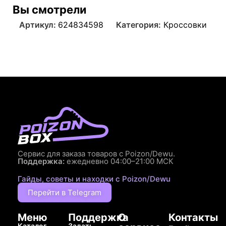
Вы смотрели
Артикул:
624834598
Категория:
Кроссовки
Сервис для заказа товаров с Poizon/Dewu.
Поддержка:
ежедневно 04:00–21:00 МСК
Гайды, советы и находки с Poizon/Dewu
Перейти в Telegram
Меню
Поддержка
О
Контакты
Каталог
Задать