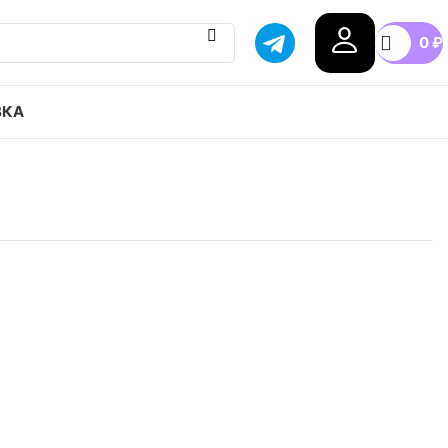
0
₽
ВКА
Dunk Low привозим с гарантией оригинала,
оссии, доступные цены.
.5
38
38.5
39
40
40.5
+5