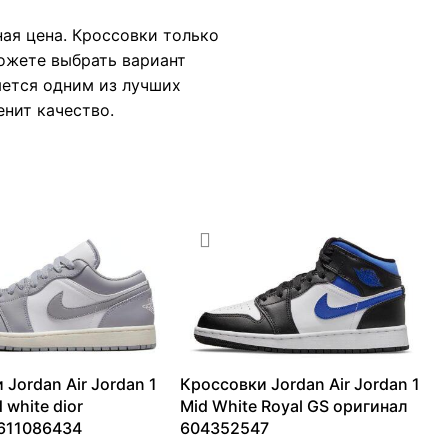
ная цена. Кроссовки только
можете выбрать вариант
яется одним из лучших
енит качество.
 Jordan Air Jordan 1
Кроссовки Jordan Air Jordan 1
d white dior
Mid White Royal GS оригинал
611086434
604352547