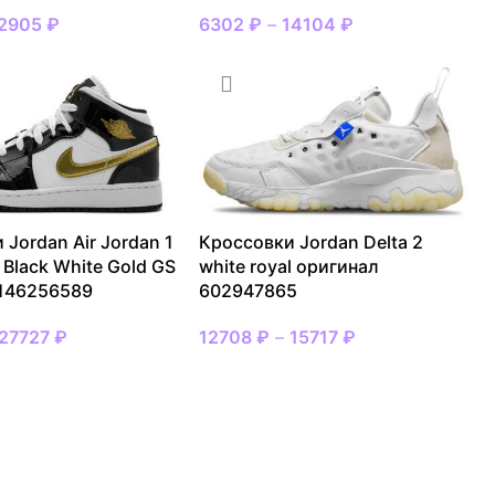
2905
₽
6302
₽
–
14104
₽
 Jordan Air Jordan 1
Кроссовки Jordan Delta 2
 Black White Gold GS
white royal оригинал
 146256589
602947865
27727
₽
12708
₽
–
15717
₽