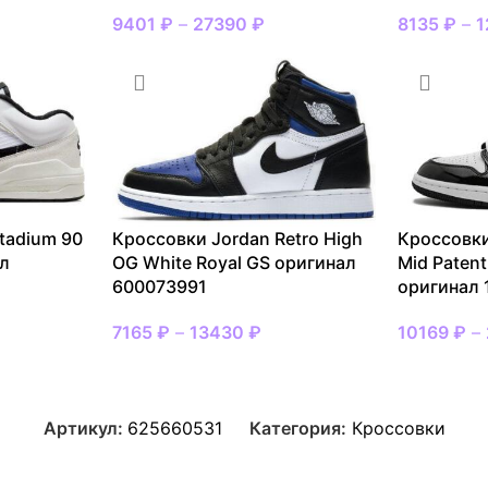
9401
₽
–
27390
₽
8135
₽
–
1
tadium 90
Кроссовки Jordan Retro High
Кроссовки
ал
OG White Royal GS оригинал
Mid Patent
600073991
оригинал
7165
₽
–
13430
₽
10169
₽
–
Артикул:
625660531
Категория:
Кроссовки