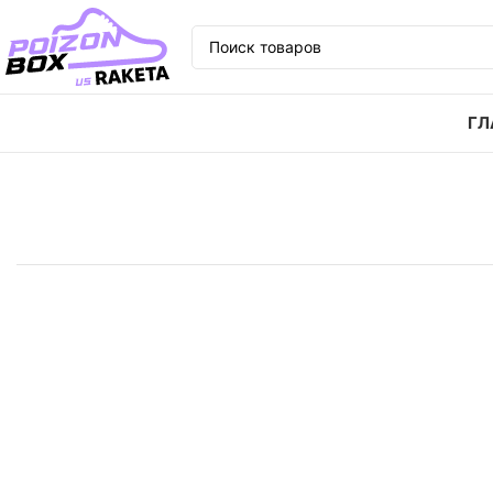
ГЛ
Главная
Кроссовки
Кроссовки Nike Dunk Low ор
SOLD
OUT