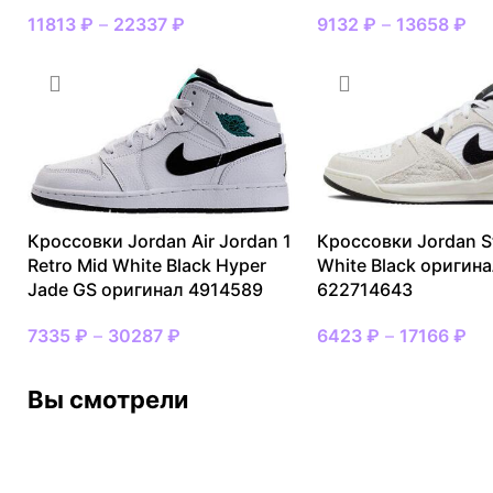
11813
₽
–
22337
₽
9132
₽
–
13658
₽
Кроссовки Jordan Air Jordan 1
Кроссовки Jordan S
Retro Mid White Black Hyper
White Black оригин
Jade GS оригинал 4914589
622714643
7335
₽
–
30287
₽
6423
₽
–
17166
₽
Вы смотрели