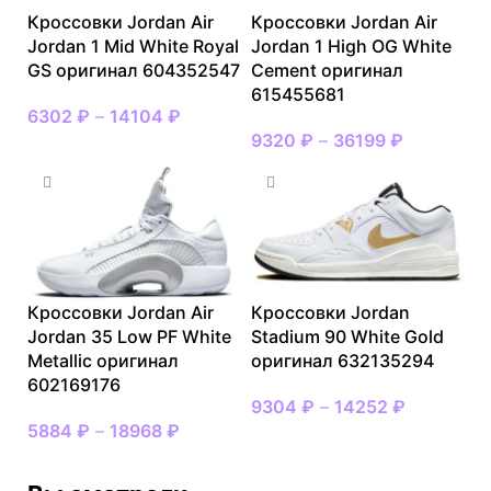
Кроссовки Jordan Air
Кроссовки Jordan Air
Jordan 1 Mid White Royal
Jordan 1 High OG White
GS оригинал 604352547
Cement оригинал
615455681
6302
₽
–
14104
₽
9320
₽
–
36199
₽
Кроссовки Jordan Air
Кроссовки Jordan
Jordan 35 Low PF White
Stadium 90 White Gold
Metallic оригинал
оригинал 632135294
602169176
9304
₽
–
14252
₽
5884
₽
–
18968
₽