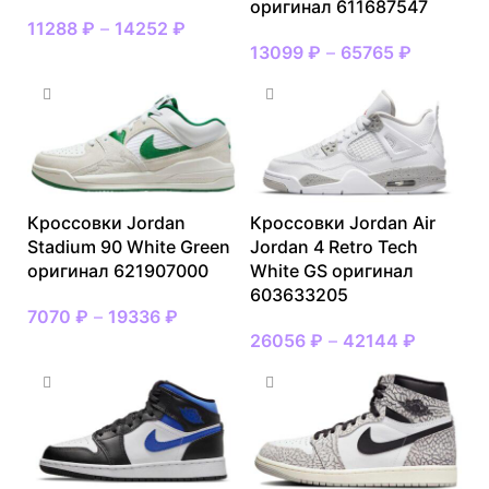
оригинал 611687547
11288
₽
–
14252
₽
13099
₽
–
65765
₽
Кроссовки Jordan
Кроссовки Jordan Air
Stadium 90 White Green
Jordan 4 Retro Tech
оригинал 621907000
White GS оригинал
603633205
7070
₽
–
19336
₽
26056
₽
–
42144
₽