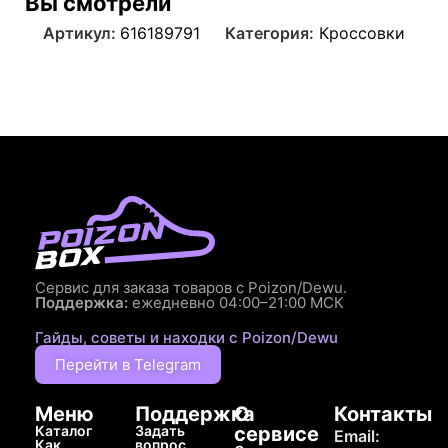
Вы смотрели
Артикул:
616189791
Категория:
Кроссовки
Сервис для заказа товаров с Poizon/Dewu.
Поддержка:
ежедневно 04:00–21:00 МСК
Гайды, советы и находки с Poizon/Dewu
Перейти в Telegram
Меню
Поддержка
О
Контакты
Каталог
Задать
сервисе
Email:
Как
вопрос