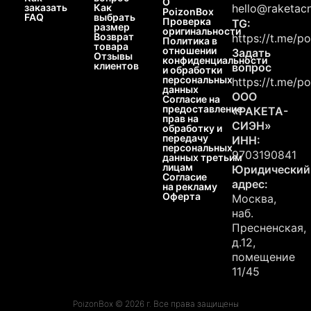
О
заказать
Как
hello@raketacn
PoizonBox
FAQ
выбрать
Проверка
TG:
размер
оригинальности
Возврат
https://t.me/p
Политика в
товара
отношении
Задать
Отзывы
конфиденциальности
клиентов
вопрос
и обработки
персональных
https://t.me/p
данных
ООО
Согласие на
предоставление
«РАКЕТА-
прав на
СИЭН»
обработку и
передачу
ИНН:
персональных
9703190841
данных третьим
лицам
Юридический
Согласие
адрес:
на рекламу
Оферта
Москва,
наб.
Пресненская,
д.12,
помещение
11/45
PoizonBox © 2026 г. Все права защищены