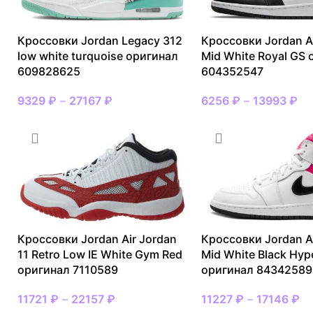
Кроссовки Jordan Legacy 312
Кроссовки Jordan Ai
low white turquoise оригинал
Mid White Royal GS
609828625
604352547
9329
₽
–
27167
₽
6256
₽
–
13993
₽
Кроссовки Jordan Air Jordan
Кроссовки Jordan Ai
11 Retro Low IE White Gym Red
Mid White Black Hyp
оригинал 7110589
оригинал 84342589
11721
₽
–
22157
₽
11227
₽
–
17146
₽