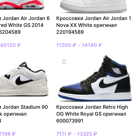
 Jordan Air Jordan 6
Кроссовки Jordan Air Jordan 1
ared White GS 2014
Nova XX White оригинал
 6204589
220194589
–
40120
₽
11200
₽
–
14140
₽
 Jordan Stadium 90
Кроссовки Jordan Retro High
ck оригинал
OG White Royal GS оригинал
3
600073991
7166
₽
7111
₽
–
13325
₽