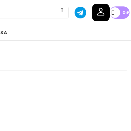
0
₽
ВКА
Dunk Low retro cartoon привозим с гарантией
бой город России, доступные цены.
0
40.5
41
42
42.5
43
+2