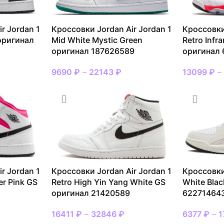
r Jordan 1
Кроссовки Jordan Air Jordan 1
Кроссовки
 оригинал
Mid White Mystic Green
Retro Infr
оригинал 187626589
оригинал
9690
₽
–
22143
₽
13099
₽
r Jordan 1
Кроссовки Jordan Air Jordan 1
Кроссовки
er Pink GS
Retro High Yin Yang White GS
White Bla
оригинал 21420589
62271464
16411
₽
–
32846
₽
6377
₽
–
1