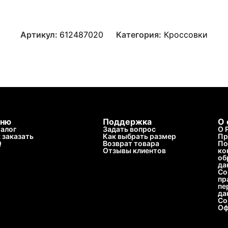
Артикул:
612487020
Категория:
Кроссовки
ню
Поддержка
О 
алог
Задать вопрос
О 
 заказать
Как выбрать размер
Пр
Q
Возврат товара
По
Отзывы клиентов
ко
об
да
Со
пр
пе
да
Со
Оф