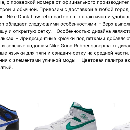
е, с проверкой номера от официального производител
трой и обычной. Привозим с доставкой в любой город 
. Nike Dunk Low retro cartoon это практично и удобно
oon обладает следующими особенностями: - Верх выпол
мшу и открытую сетку. - Особенностью дизайна являю
тельках. - Иридесцентные крючки под пятками добавляю
 зелёные подошвы Nike Grind Rubber завершают дизай
е язычки для тяги и сэндвич-сетку на средней части.
ния с элементами уличной моды. - Цветовая палитра в
лтый.