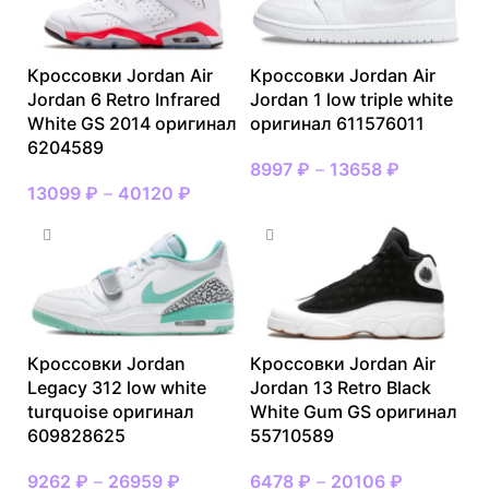
Кроссовки Jordan Air
Кроссовки Jordan Air
Jordan 6 Retro Infrared
Jordan 1 low triple white
White GS 2014 оригинал
оригинал 611576011
6204589
8997
₽
–
13658
₽
13099
₽
–
40120
₽
Кроссовки Jordan
Кроссовки Jordan Air
Legacy 312 low white
Jordan 13 Retro Black
turquoise оригинал
White Gum GS оригинал
609828625
55710589
9262
₽
–
26959
₽
6478
₽
–
20106
₽