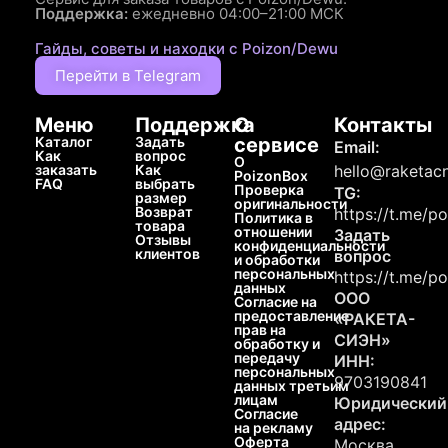
Поддержка:
ежедневно 04:00–21:00 МСК
Гайды, советы и находки с Poizon/Dewu
Перейти в Telegram
Меню
Поддержка
О
Контакты
Каталог
Задать
сервисе
Email:
Как
вопрос
О
заказать
Как
hello@raketacn
PoizonBox
FAQ
выбрать
Проверка
TG:
размер
оригинальности
Возврат
https://t.me/p
Политика в
товара
отношении
Задать
Отзывы
конфиденциальности
клиентов
вопрос
и обработки
персональных
https://t.me/p
данных
ООО
Согласие на
предоставление
«РАКЕТА-
прав на
СИЭН»
обработку и
передачу
ИНН:
персональных
9703190841
данных третьим
лицам
Юридический
Согласие
адрес:
на рекламу
Оферта
Москва,