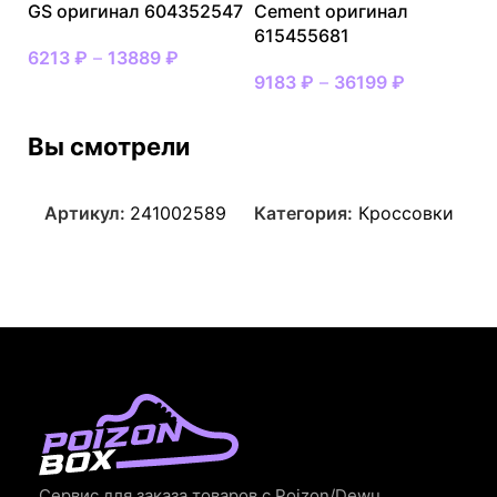
GS оригинал 604352547
Cement оригинал
615455681
6213
₽
–
13889
₽
9183
₽
–
36199
₽
Вы смотрели
Артикул:
241002589
Категория:
Кроссовки
Сервис для заказа товаров с Poizon/Dewu.