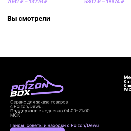
7062
₽
–
13226
₽
5802
₽
–
18674
₽
Вы смотрели
Ме
Кат
Как
FA
Сервис для заказа товаров
с Poizon/Dewu.
Поддержка:
ежедневно 04:00–21:00
МСК
Гайды, советы и находки с Poizon/Dewu