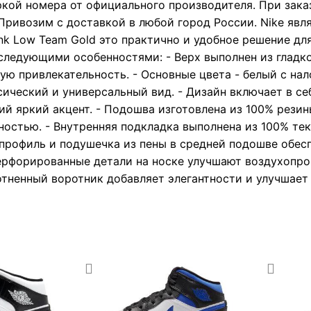
ркой номера от официального производителя. При зака
Привозим с доставкой в любой город России. Nike явл
k Low Team Gold это практично и удобное решение для 
следующими особенностями: - Верх выполнен из гладко
ую привлекательность. - Основные цвета - белый с на
ссический и универсальный вид. - Дизайн включает в с
й яркий акцент. - Подошва изготовлена из 100% резин
ностью. - Внутренняя подкладка выполнена из 100% тек
 профиль и подушечка из пены в средней подошве обес
ерфорированные детали на носке улучшают воздухопро
отненный воротник добавляет элегантности и улучшает 