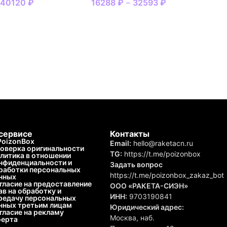
–
40120
₽
16288
₽
–
32593
₽
сервисе
Контакты
PoizonBox
Email:
hello@raketacn.ru
оверка оригинальности
TG:
https://t.me/poizonbox
литика в отношении
нфиденциальности и
Задать вопрос
работки персональных
https://t.me/poizonbox_zakaz_bot
нных
гласие на предоставление
ООО «РАКЕТА-СИЭН»
ав на обработку и
ИНН:
9703190841
редачу персональных
нных третьим лицам
Юридический адрес:
гласие на рекламу
Москва, наб.
ерта