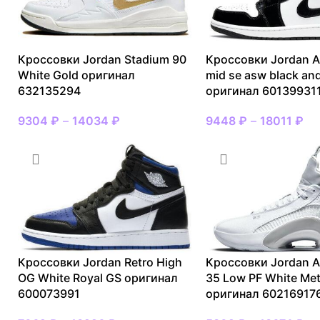
Кроссовки Jordan Stadium 90
Кроссовки Jordan Ai
White Gold оригинал
mid se asw black an
632135294
оригинал 60139931
9304
₽
–
14034
₽
9448
₽
–
18011
₽
Кроссовки Jordan Retro High
Кроссовки Jordan A
OG White Royal GS оригинал
35 Low PF White Meta
600073991
оригинал 60216917