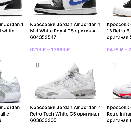
r Jordan 1
Кроссовки Jordan Air Jordan 1
Кроссовки
d white
Mid White Royal GS оригинал
13 Retro B
1
604352547
оригинал 
6213
₽
–
13889
₽
6478
₽
–
ir Jordan
Кроссовки Jordan Air Jordan 4
Кроссовки
llic
Retro Tech White GS оригинал
Retro Infr
6
603633205
оригинал