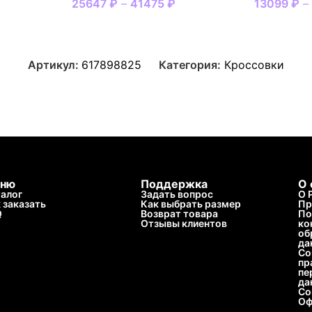
25647
₽
–
41475
₽
13099
₽
Артикул:
617898825
Категория:
Кроссовки
ню
Поддержка
О 
алог
Задать вопрос
О 
 заказать
Как выбрать размер
Пр
Q
Возврат товара
По
Отзывы клиентов
ко
об
да
Со
пр
пе
да
Со
Оф