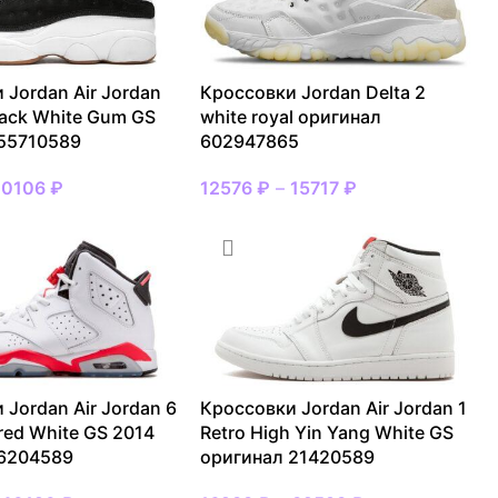
 Jordan Air Jordan
Кроссовки Jordan Delta 2
lack White Gum GS
white royal оригинал
55710589
602947865
20106
₽
12576
₽
–
15717
₽
 Jordan Air Jordan 6
Кроссовки Jordan Air Jordan 1
ared White GS 2014
Retro High Yin Yang White GS
 6204589
оригинал 21420589