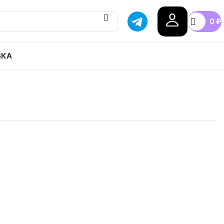
0
₽
ВКА
Dunk Low Team Gold привозим с гарантией
бой город России, доступные цены.
0
40.5
41
42
42.5
43
+6