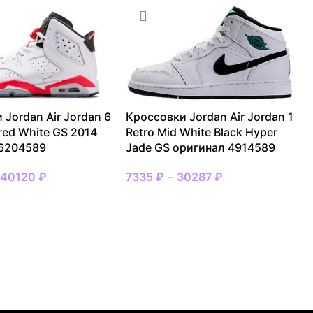
 Jordan Air Jordan 6
Кроссовки Jordan Air Jordan 1
ared White GS 2014
Retro Mid White Black Hyper
 6204589
Jade GS оригинал 4914589
–
40120
₽
7335
₽
–
30287
₽