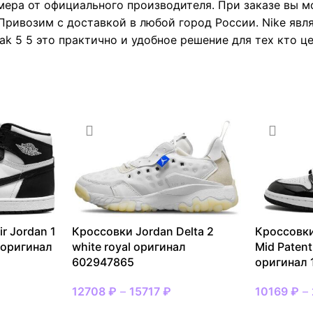
мера от официального производителя. При заказе вы 
Привозим с доставкой в любой город России. Nike явл
ak 5 5 это практично и удобное решение для тех кто це
r Jordan 1
Кроссовки Jordan Delta 2
Кроссовки
e оригинал
white royal оригинал
Mid Patent
602947865
оригинал
12708
₽
–
15717
₽
10169
₽
–