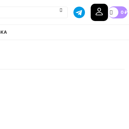
0
₽
ВКА
reak 5 5 привозим с гарантией оригинала,
оссии, доступные цены.
5
41
42
42.5
43
44
+4