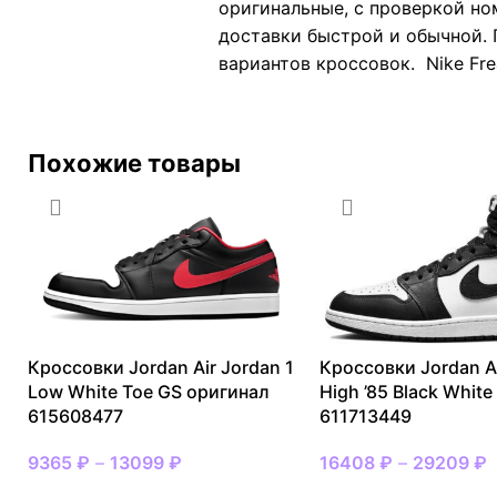
оригинальные, с проверкой но
доставки быстрой и обычной. 
вариантов кроссовок. Nike Fre
Похожие товары
Кроссовки Jordan Air Jordan 1
Кроссовки Jordan Ai
Low White Toe GS оригинал
High ’85 Black Whit
615608477
611713449
9365
₽
–
13099
₽
16408
₽
–
29209
₽