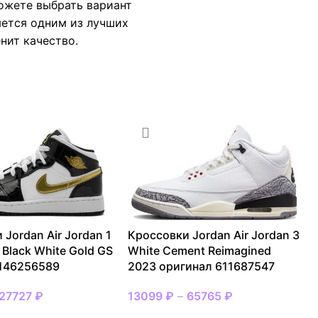
можете выбрать вариант
яется одним из лучших
нит качество.
 Jordan Air Jordan 1
Кроссовки Jordan Air Jordan 3
 Black White Gold GS
White Cement Reimagined
 146256589
2023 оригинал 611687547
27727
₽
13099
₽
–
65765
₽