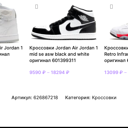
r Jordan 1
Кроссовки Jordan Air Jordan 1
Кроссовки
инал
mid se asw black and white
Retro Infr
оригинал 601399311
оригинал
9590
₽
–
18294
₽
13099
₽
Артикул:
626867218
Категория:
Кроссовки